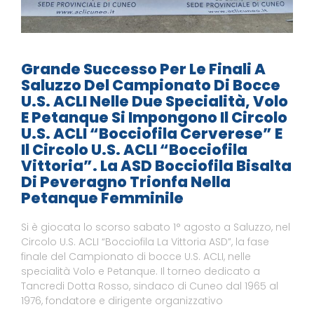
Grande Successo Per Le Finali A
Saluzzo Del Campionato Di Bocce
U.S. ACLI Nelle Due Specialità, Volo
E Petanque Si Impongono Il Circolo
U.S. ACLI “Bocciofila Cerverese” E
Il Circolo U.S. ACLI “Bocciofila
Vittoria”. La ASD Bocciofila Bisalta
Di Peveragno Trionfa Nella
Petanque Femminile
Si è giocata lo scorso sabato 1° agosto a Saluzzo, nel
Circolo U.S. ACLI “Bocciofila La Vittoria ASD”, la fase
finale del Campionato di bocce U.S. ACLI, nelle
specialità Volo e Petanque. Il torneo dedicato a
Tancredi Dotta Rosso, sindaco di Cuneo dal 1965 al
1976, fondatore e dirigente organizzativo