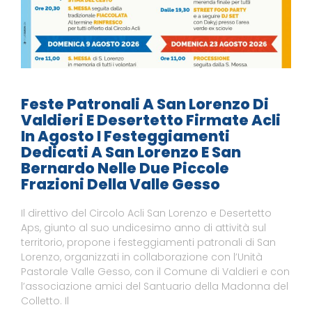
Feste Patronali A San Lorenzo Di
Valdieri E Desertetto Firmate Acli
In Agosto I Festeggiamenti
Dedicati A San Lorenzo E San
Bernardo Nelle Due Piccole
Frazioni Della Valle Gesso
Il direttivo del Circolo Acli San Lorenzo e Desertetto
Aps, giunto al suo undicesimo anno di attività sul
territorio, propone i festeggiamenti patronali di San
Lorenzo, organizzati in collaborazione con l’Unità
Pastorale Valle Gesso, con il Comune di Valdieri e con
l’associazione amici del Santuario della Madonna del
Colletto. Il