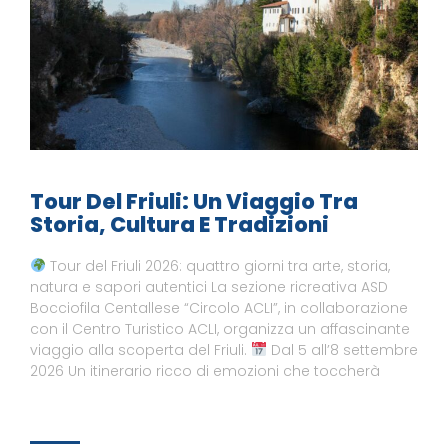
Tour Del Friuli: Un Viaggio Tra
Storia, Cultura E Tradizioni
Tour del Friuli 2026: quattro giorni tra arte, storia,
natura e sapori autentici La sezione ricreativa ASD
Bocciofila Centallese “Circolo ACLI”, in collaborazione
con il Centro Turistico ACLI, organizza un affascinante
viaggio alla scoperta del Friuli.
Dal 5 all’8 settembre
2026 Un itinerario ricco di emozioni che toccherà