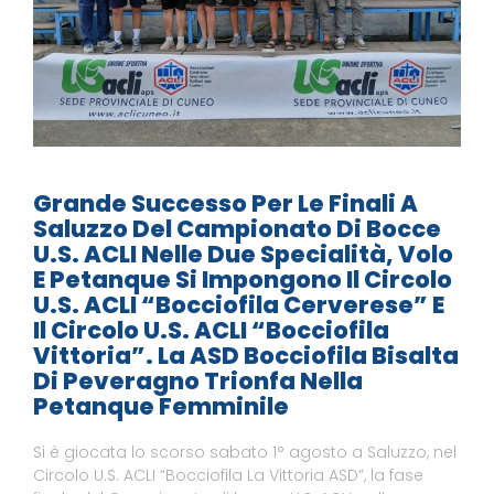
Grande Successo Per Le Finali A
Saluzzo Del Campionato Di Bocce
U.S. ACLI Nelle Due Specialità, Volo
E Petanque Si Impongono Il Circolo
U.S. ACLI “Bocciofila Cerverese” E
Il Circolo U.S. ACLI “Bocciofila
Vittoria”. La ASD Bocciofila Bisalta
Di Peveragno Trionfa Nella
Petanque Femminile
Si è giocata lo scorso sabato 1° agosto a Saluzzo, nel
Circolo U.S. ACLI “Bocciofila La Vittoria ASD”, la fase