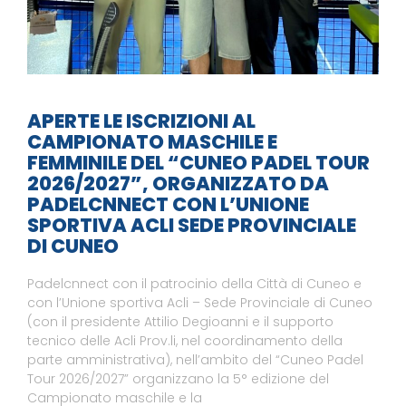
APERTE LE ISCRIZIONI AL
CAMPIONATO MASCHILE E
FEMMINILE DEL “CUNEO PADEL TOUR
2026/2027”, ORGANIZZATO DA
PADELCNNECT CON L’UNIONE
SPORTIVA ACLI SEDE PROVINCIALE
DI CUNEO
Padelcnnect con il patrocinio della Città di Cuneo e
con l’Unione sportiva Acli – Sede Provinciale di Cuneo
(con il presidente Attilio Degioanni e il supporto
tecnico delle Acli Prov.li, nel coordinamento della
parte amministrativa), nell’ambito del “Cuneo Padel
Tour 2026/2027” organizzano la 5° edizione del
Campionato maschile e la