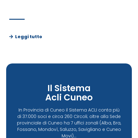
Leggi tutto
Il Sistema
Acli Cuneo
In Provincia di Cuneo il Sistema ACLI conta più
di 37.000 soci e circa 260 Circoli; oltre alla Sede
provinciale di Cuneo ha 7 uffici zonali (Alba, Bra,
Fossano, Mondovì, Saluzzo, Savigliano e Cuneo
Movi)...