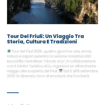
Tour Del Friuli: Un Viaggio Tra
Storia, Cultura E Tradizioni
Tour del Friuli 2026: quattro giorni tra arte, storia,
natura e sapori autentici La sezione ricreativa ASD
Bocciofila Centallese “Circolo ACLI”, in collaborazione
con il Centro Turistico ACLI, organizza un affascinante
viaggio alla scoperta del Friuli.
Dal 5 all’8 settembre
2026 Un itinerario ricco di emozioni che toccherà