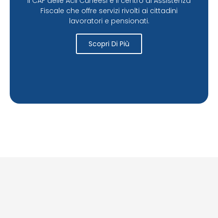
Il CAF delle Acli Cuneesi è il centro di Assistenza
Fiscale che offre servizi rivolti ai cittadini
lavoratori e pensionati.
Scopri Di Più