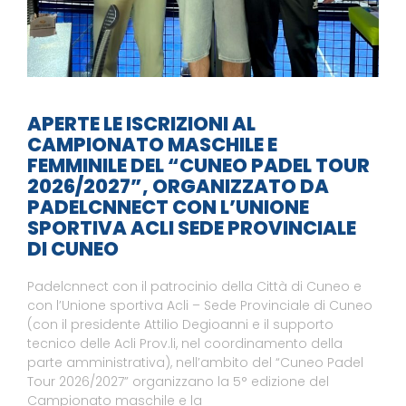
APERTE LE ISCRIZIONI AL
CAMPIONATO MASCHILE E
FEMMINILE DEL “CUNEO PADEL TOUR
2026/2027”, ORGANIZZATO DA
PADELCNNECT CON L’UNIONE
SPORTIVA ACLI SEDE PROVINCIALE
DI CUNEO
Padelcnnect con il patrocinio della Città di Cuneo e
con l’Unione sportiva Acli – Sede Provinciale di Cuneo
(con il presidente Attilio Degioanni e il supporto
tecnico delle Acli Prov.li, nel coordinamento della
parte amministrativa), nell’ambito del “Cuneo Padel
Tour 2026/2027” organizzano la 5° edizione del
Campionato maschile e la