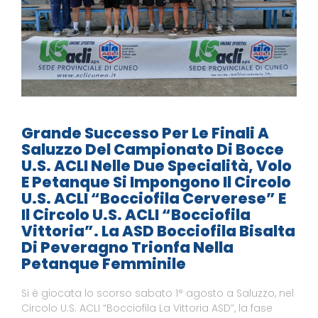
Grande Successo Per Le Finali A
Saluzzo Del Campionato Di Bocce
U.S. ACLI Nelle Due Specialità, Volo
E Petanque Si Impongono Il Circolo
U.S. ACLI “Bocciofila Cerverese” E
Il Circolo U.S. ACLI “Bocciofila
Vittoria”. La ASD Bocciofila Bisalta
Di Peveragno Trionfa Nella
Petanque Femminile
Si è giocata lo scorso sabato 1° agosto a Saluzzo, nel
Circolo U.S. ACLI “Bocciofila La Vittoria ASD”, la fase