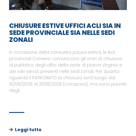
CHIUSURE ESTIVE UFFICI ACLI SIA IN
SEDE PROVINCIALE SIA NELLE SEDI
ZONALI
In occasione della consueta pausa estiva, le Acli
provinciali Cuneesi comunicano gli orari di chiusura
al pubblico degli uffici della sede di piazza Virginio e
dei vari servizi presenti nelle sedi zonali. Per quanto
riguarda il PATRONATO la chiusura avrà luogo dal
10/08/2026 al 21/08/2026 (compresi); ma sono previsti
degli
Leggi tutto