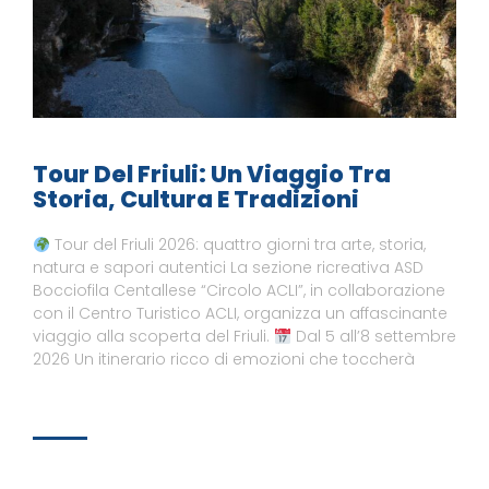
Tour Del Friuli: Un Viaggio Tra
Storia, Cultura E Tradizioni
Tour del Friuli 2026: quattro giorni tra arte, storia,
natura e sapori autentici La sezione ricreativa ASD
Bocciofila Centallese “Circolo ACLI”, in collaborazione
con il Centro Turistico ACLI, organizza un affascinante
viaggio alla scoperta del Friuli.
Dal 5 all’8 settembre
2026 Un itinerario ricco di emozioni che toccherà