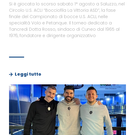
Si è giocata lo scorso sabato 1° agosto a Saluzzo, nel
Circolo U.S. ACLI “Bocciofila La Vittoria ASD”, la fase
finale del Campionato di bocce U.S. ACLI, nelle
specialità Volo e Petanque. Il torneo dedicato a
Tancredi Dotta Rosso, sindaco di Cuneo dal 1965 al
1976, fondatore e dirigente organizzativo
Leggi tutto