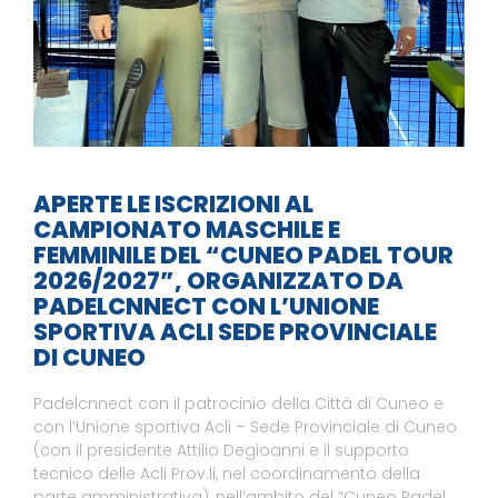
APERTE LE ISCRIZIONI AL
CAMPIONATO MASCHILE E
FEMMINILE DEL “CUNEO PADEL TOUR
2026/2027”, ORGANIZZATO DA
PADELCNNECT CON L’UNIONE
SPORTIVA ACLI SEDE PROVINCIALE
DI CUNEO
Padelcnnect con il patrocinio della Città di Cuneo e
con l’Unione sportiva Acli – Sede Provinciale di Cuneo
(con il presidente Attilio Degioanni e il supporto
tecnico delle Acli Prov.li, nel coordinamento della
parte amministrativa), nell’ambito del “Cuneo Padel