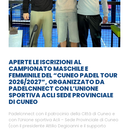
APERTE LE ISCRIZIONI AL
CAMPIONATO MASCHILE E
FEMMINILE DEL “CUNEO PADEL TOUR
2026/2027”, ORGANIZZATO DA
PADELCNNECT CON L’UNIONE
SPORTIVA ACLI SEDE PROVINCIALE
DI CUNEO
Padelcnnect con il patrocinio della Città di Cuneo e
con l’Unione sportiva Acli – Sede Provinciale di Cuneo
(con il presidente Attilio Degioanni e il supporto