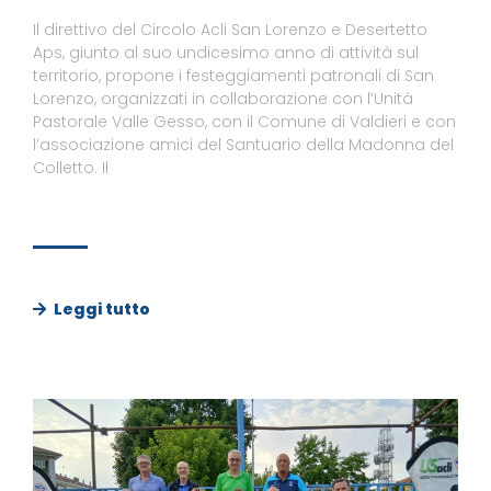
Il direttivo del Circolo Acli San Lorenzo e Desertetto
Aps, giunto al suo undicesimo anno di attività sul
territorio, propone i festeggiamenti patronali di San
Lorenzo, organizzati in collaborazione con l’Unità
Pastorale Valle Gesso, con il Comune di Valdieri e con
l’associazione amici del Santuario della Madonna del
Colletto. Il
Leggi tutto