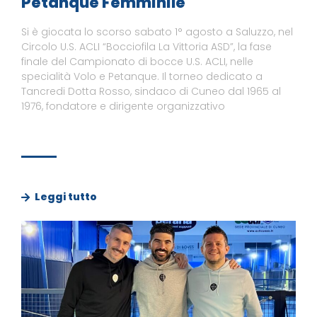
Petanque Femminile
Si è giocata lo scorso sabato 1° agosto a Saluzzo, nel
Circolo U.S. ACLI “Bocciofila La Vittoria ASD”, la fase
finale del Campionato di bocce U.S. ACLI, nelle
specialità Volo e Petanque. Il torneo dedicato a
Tancredi Dotta Rosso, sindaco di Cuneo dal 1965 al
1976, fondatore e dirigente organizzativo
Leggi tutto