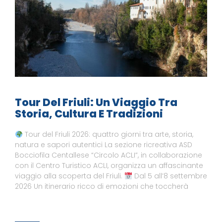
Tour Del Friuli: Un Viaggio Tra
Storia, Cultura E Tradizioni
Tour del Friuli 2026: quattro giorni tra arte, storia,
natura e sapori autentici La sezione ricreativa ASD
Bocciofila Centallese “Circolo ACLI”, in collaborazione
con il Centro Turistico ACLI, organizza un affascinante
viaggio alla scoperta del Friuli.
Dal 5 all’8 settembre
2026 Un itinerario ricco di emozioni che toccherà