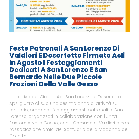
Feste Patronali A San Lorenzo Di
Valdieri E Desertetto Firmate Acli
In Agosto I Festeggiamenti
Dedicati A San Lorenzo E San
Bernardo Nelle Due Piccole
Frazioni Della Valle Gesso
Il direttivo del Circolo Acli San Lorenzo e Desertetto
Aps, giunto al suo undicesimo anno di attività sul
territorio, propone i festeggiamenti patronali di San
Lorenzo, organizzati in collaborazione con l’Unità
Pastorale Valle Gesso, con il Comune di Valdieri e con
l’associazione amici del Santuario della Madonna del
Colletto. Il