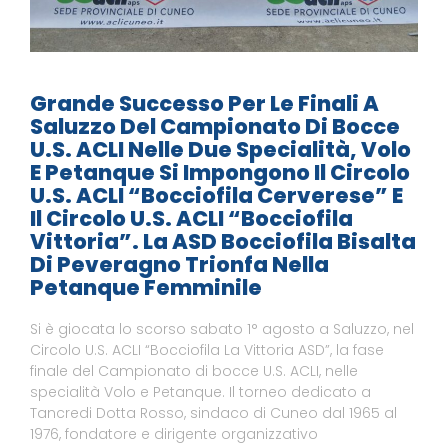
Grande Successo Per Le Finali A
Saluzzo Del Campionato Di Bocce
U.S. ACLI Nelle Due Specialità, Volo
E Petanque Si Impongono Il Circolo
U.S. ACLI “Bocciofila Cerverese” E
Il Circolo U.S. ACLI “Bocciofila
Vittoria”. La ASD Bocciofila Bisalta
Di Peveragno Trionfa Nella
Petanque Femminile
Si è giocata lo scorso sabato 1° agosto a Saluzzo, nel
Circolo U.S. ACLI “Bocciofila La Vittoria ASD”, la fase
finale del Campionato di bocce U.S. ACLI, nelle
specialità Volo e Petanque. Il torneo dedicato a
Tancredi Dotta Rosso, sindaco di Cuneo dal 1965 al
1976, fondatore e dirigente organizzativo