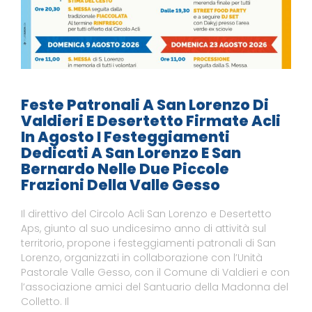
Feste Patronali A San Lorenzo Di
Valdieri E Desertetto Firmate Acli
In Agosto I Festeggiamenti
Dedicati A San Lorenzo E San
Bernardo Nelle Due Piccole
Frazioni Della Valle Gesso
Il direttivo del Circolo Acli San Lorenzo e Desertetto
Aps, giunto al suo undicesimo anno di attività sul
territorio, propone i festeggiamenti patronali di San
Lorenzo, organizzati in collaborazione con l’Unità
Pastorale Valle Gesso, con il Comune di Valdieri e con
l’associazione amici del Santuario della Madonna del
Colletto. Il