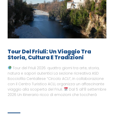
Tour Del Friuli: Un Viaggio Tra
Storia, Cultura E Tradizioni
Tour del Friuli 2026: quattro giorni tra arte, storia,
natura e sapori autentici La sezione ricreativa ASD
Bocciofila Centallese “Circolo ACLI”, in collaborazione
con il Centro Turistico ACLI, organizza un affascinante
viaggio alla scoperta del Friuli.
Dal 5 all’8 settembre
2026 Un itinerario ricco di emozioni che toccherà