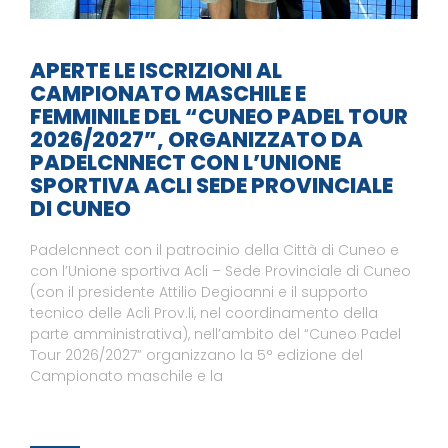
APERTE LE ISCRIZIONI AL
CAMPIONATO MASCHILE E
FEMMINILE DEL “CUNEO PADEL TOUR
2026/2027”, ORGANIZZATO DA
PADELCNNECT CON L’UNIONE
SPORTIVA ACLI SEDE PROVINCIALE
DI CUNEO
Padelcnnect con il patrocinio della Città di Cuneo e
con l’Unione sportiva Acli – Sede Provinciale di Cuneo
(con il presidente Attilio Degioanni e il supporto
tecnico delle Acli Prov.li, nel coordinamento della
parte amministrativa), nell’ambito del “Cuneo Padel
Tour 2026/2027” organizzano la 5° edizione del
Campionato maschile e la