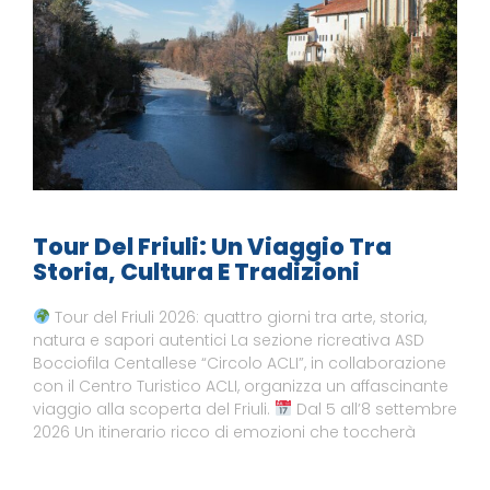
Tour Del Friuli: Un Viaggio Tra
Storia, Cultura E Tradizioni
Tour del Friuli 2026: quattro giorni tra arte, storia,
natura e sapori autentici La sezione ricreativa ASD
Bocciofila Centallese “Circolo ACLI”, in collaborazione
con il Centro Turistico ACLI, organizza un affascinante
viaggio alla scoperta del Friuli.
Dal 5 all’8 settembre
2026 Un itinerario ricco di emozioni che toccherà