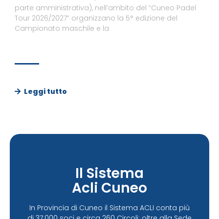
parte amministrativa), nell’ambito del “Cuneo Padel
Tour 2026/2027” organizzano la 5° edizione del
Campionato maschile e la
Leggi tutto
Il Sistema
Acli Cuneo
In Provincia di Cuneo il Sistema ACLI conta più
di 37.000 soci e circa 260 Circoli; oltre alla Sede