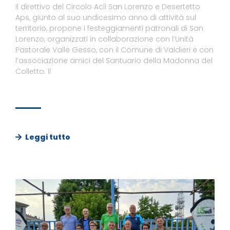
Il direttivo del Circolo Acli San Lorenzo e Desertetto
Aps, giunto al suo undicesimo anno di attività sul
territorio, propone i festeggiamenti patronali di San
Lorenzo, organizzati in collaborazione con l’Unità
Pastorale Valle Gesso, con il Comune di Valdieri e con
l’associazione amici del Santuario della Madonna del
Colletto. Il
Leggi tutto