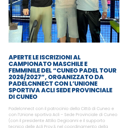
APERTE LE ISCRIZIONI AL
CAMPIONATO MASCHILE E
FEMMINILE DEL “CUNEO PADEL TOUR
2026/2027”, ORGANIZZATO DA
PADELCNNECT CON L’UNIONE
SPORTIVA ACLI SEDE PROVINCIALE
DI CUNEO
Padelcnnect con il patrocinio della Città di Cuneo e
con l’Unione sportiva Acli – Sede Provinciale di Cuneo
(con il presidente Attilio Degioanni e il supporto
tecnico delle Acli Prov.li, nel coordinamento della