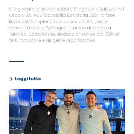
Si è giocata lo scorso sabato 1° agosto a Saluzzo, nel
Circolo U.S. ACLI “Bocciofila La Vittoria ASD”, la fase
finale del Campionato di bocce U.S. ACLI, nelle
specialità Volo e Petanque. Il torneo dedicato a
Tancredi Dotta Rosso, sindaco di Cuneo dal 1965 al
1976, fondatore e dirigente organizzativo
Leggi tutto