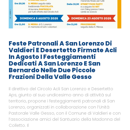
Feste Patronali A San Lorenzo Di
Valdieri E Desertetto Firmate Acli
In Agosto I Festeggiamenti
Dedicati A San Lorenzo E San
Bernardo Nelle Due Piccole
Frazioni Della Valle Gesso
Il direttivo del Circolo Acli San Lorenzo e Desertetto
Aps, giunto al suo undicesimo anno di attività sul
territorio, propone i festeggiamenti patronali di San
Lorenzo, organizzati in collaborazione con l’Unità
Pastorale Valle Gesso, con il Comune di Valdieri e con
l’associazione amici del Santuario della Madonna del
Colletto. Il