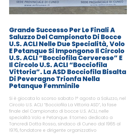
Grande Successo Per Le Finali A
Saluzzo Del Campionato Di Bocce
U.S. ACLI Nelle Due Specialità, Volo
E Petanque Si Impongono Il Circolo
U.S. ACLI “Bocciofila Cerverese” E
Il Circolo U.S. ACLI “Bocciofila
Vittoria”. La ASD Bocciofila Bisalta
Di Peveragno Trionfa Nella
Petanque Femminile
Si è giocata lo scorso sabato 1° agosto a Saluzzo, nel
Circolo U.S. ACLI “Bocciofila La Vittoria ASD”, la fase
finale del Campionato di bocce U.S. ACLI, nelle
specialità Volo e Petanque. Il torneo dedicato a
Tancredi Dotta Rosso, sindaco di Cuneo dal 1965 al
1976, fondatore e dirigente organizzativo