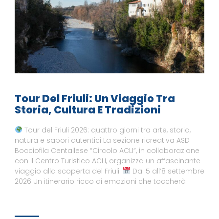
Tour Del Friuli: Un Viaggio Tra
Storia, Cultura E Tradizioni
Tour del Friuli 2026: quattro giorni tra arte, storia,
natura e sapori autentici La sezione ricreativa ASD
Bocciofila Centallese “Circolo ACLI”, in collaborazione
con il Centro Turistico ACLI, organizza un affascinante
viaggio alla scoperta del Friuli.
Dal 5 all’8 settembre
2026 Un itinerario ricco di emozioni che toccherà