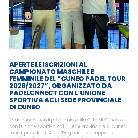
APERTE LE ISCRIZIONI AL
CAMPIONATO MASCHILE E
FEMMINILE DEL “CUNEO PADEL TOUR
2026/2027”, ORGANIZZATO DA
PADELCNNECT CON L’UNIONE
SPORTIVA ACLI SEDE PROVINCIALE
DI CUNEO
Padelcnnect con il patrocinio della Città di Cuneo e
con l’Unione sportiva Acli – Sede Provinciale di Cuneo
(con il presidente Attilio Degioanni e il supporto