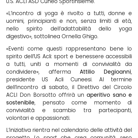
U.S. ACLI ASD Cuneo Sportinsieme.
«L’incontro di yoga è rivolto a tutti, donne e
uomini, principianti e non, senza limiti di età,
nello spirito dell’adattabilità dello yoga
digestivo», sottolinea Ornella Ghigo.
«Eventi come questi rappresentano bene lo
spirito dell’US Acli: sport e benessere accessibili
a tutti, uniti a momenti di convivialità da
condividere», afferma
Attilio Degioanni
,
presidente US Acli Cuneesi. Al termine
dell’incontro di sabato, il Direttivo del Circolo
ACLI Don Borsotto offrirà un
aperitivo sano e
sostenibile
, pensato come momento di
convivialità e scambio tra partecipanti,
volontari e appassionati.
L’iniziativa rientra nel calendario delle attività del
progetto
Lo sport che crea comunità
, reso