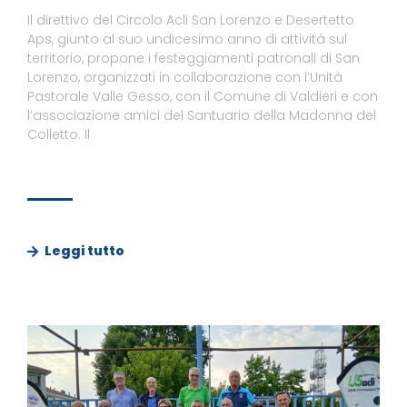
Il direttivo del Circolo Acli San Lorenzo e Desertetto
Aps, giunto al suo undicesimo anno di attività sul
territorio, propone i festeggiamenti patronali di San
Lorenzo, organizzati in collaborazione con l’Unità
Pastorale Valle Gesso, con il Comune di Valdieri e con
l’associazione amici del Santuario della Madonna del
Colletto. Il
Leggi tutto