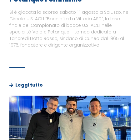
Si è giocata lo scorso sabato 1° agosto a Saluzzo, nel
Circolo U.S. ACLI “Bocciofila La Vittoria ASD”, la fase
finale del Campionato di bocce U.S. ACLI, nelle
specialità Volo e Petanque. Il torneo dedicato a
Tancredi Dotta Rosso, sindaco di Cuneo dal 1965 al
1976, fondatore e dirigente organizzativo
Leggi tutto