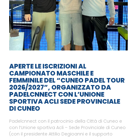
APERTE LE ISCRIZIONI AL
CAMPIONATO MASCHILE E
FEMMINILE DEL “CUNEO PADEL TOUR
2026/2027”, ORGANIZZATO DA
PADELCNNECT CON L’UNIONE
SPORTIVA ACLI SEDE PROVINCIALE
DI CUNEO
Padelcnnect con il patrocinio della Città di Cuneo e
con l’Unione sportiva Acli – Sede Provinciale di Cuneo
(con il presidente Attilio Degioanni e il supporto