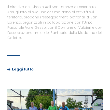
Il direttivo del Circolo Acli San Lorenzo e Desertetto
Aps, giunto al suo undicesimo anno di attività sul
territorio, propone i festeggiamenti patronali di San
Lorenzo, organizzati in collaborazione con l’Unità
Pastorale Valle Gesso, con il Comune di Valdieri e con
l’associazione amici del Santuario della Madonna del
Colletto. Il
Leggi tutto