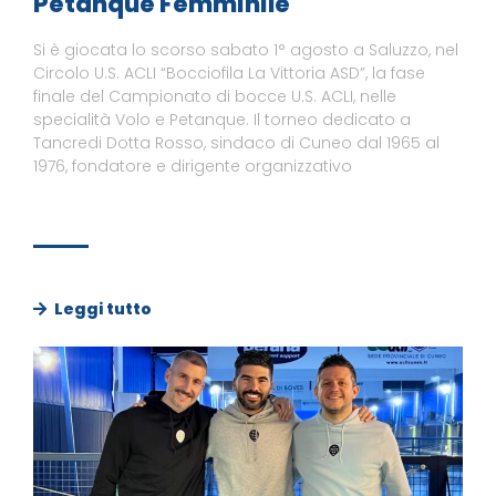
Petanque Femminile
Si è giocata lo scorso sabato 1° agosto a Saluzzo, nel
Circolo U.S. ACLI “Bocciofila La Vittoria ASD”, la fase
finale del Campionato di bocce U.S. ACLI, nelle
specialità Volo e Petanque. Il torneo dedicato a
Tancredi Dotta Rosso, sindaco di Cuneo dal 1965 al
1976, fondatore e dirigente organizzativo
Leggi tutto