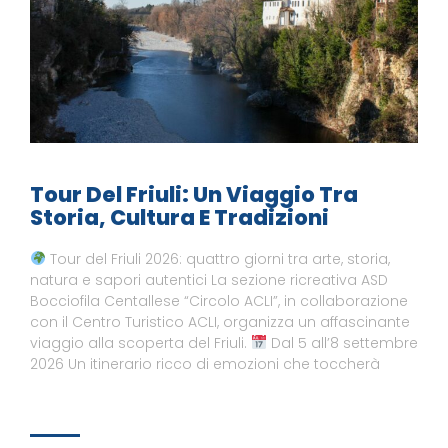
Tour Del Friuli: Un Viaggio Tra
Storia, Cultura E Tradizioni
Tour del Friuli 2026: quattro giorni tra arte, storia,
natura e sapori autentici La sezione ricreativa ASD
Bocciofila Centallese “Circolo ACLI”, in collaborazione
con il Centro Turistico ACLI, organizza un affascinante
viaggio alla scoperta del Friuli.
Dal 5 all’8 settembre
2026 Un itinerario ricco di emozioni che toccherà