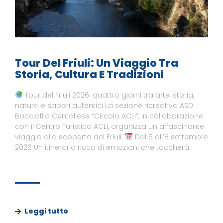
Tour Del Friuli: Un Viaggio Tra
Storia, Cultura E Tradizioni
Tour del Friuli 2026: quattro giorni tra arte, storia,
natura e sapori autentici La sezione ricreativa ASD
Bocciofila Centallese “Circolo ACLI”, in collaborazione
con il Centro Turistico ACLI, organizza un affascinante
viaggio alla scoperta del Friuli.
Dal 5 all’8 settembre
2026 Un itinerario ricco di emozioni che toccherà
Leggi tutto