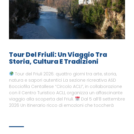
Tour Del Friuli: Un Viaggio Tra
Storia, Cultura E Tradizioni
Tour del Friuli 2026: quattro giorni tra arte, storia,
natura e sapori autentici La sezione ricreativa ASD
Bocciofila Centallese “Circolo ACLI”, in collaborazione
con il Centro Turistico ACLI, organizza un affascinante
viaggio alla scoperta del Friuli.
Dal 5 all’8 settembre
2026 Un itinerario ricco di emozioni che toccherà