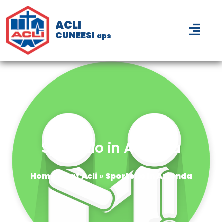
ACLI
CUNEESI
aps
Sportello in Azienda
Home
»
Caf Acli
»
Sportello In Azienda