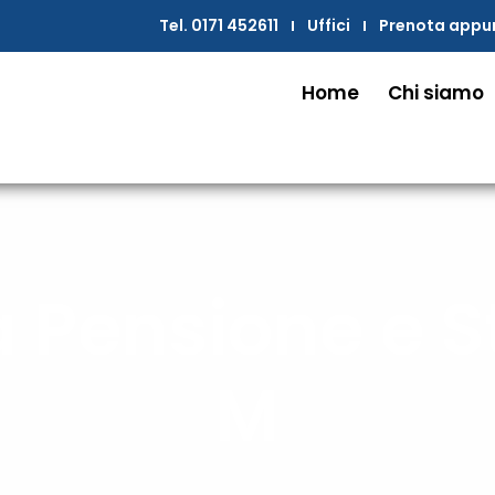
Tel. 0171 452611
Uffici
Prenota app
Home
Chi siamo
la Pensione e
M