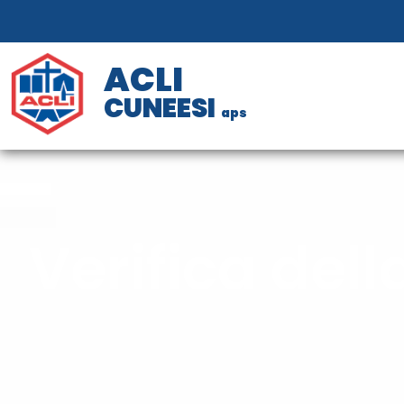
ACLI
CUNEESI
aps
Verifica del