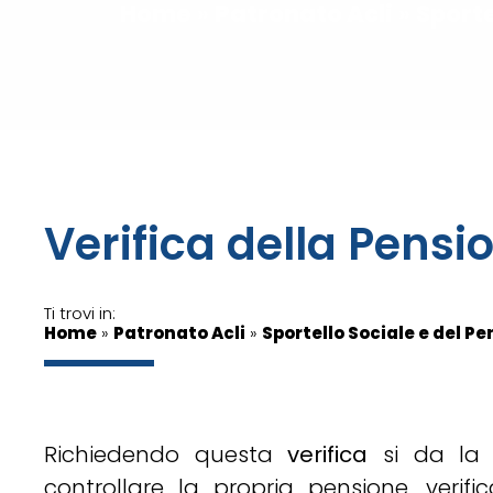
Home
»
Patronato Acli
»
Sporte
Verifica della Pens
Ti trovi in:
Home
»
Patronato Acli
»
Sportello Sociale e del P
Richiedendo questa
verifica
si da la p
controllare la propria pensione, verif