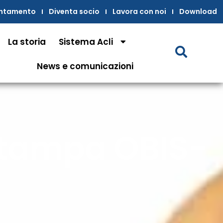
untamento
Diventa socio
Lavora con noi
Download
La storia
Sistema Acli
News e comunicazioni
 Stampa OBIS-