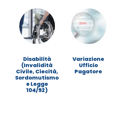
>
>
Disabilità
Variazione
(Invalidità
Ufficio
Civile, Ciecità,
Pagatore
Sordomutismo
e Legge
104/92)