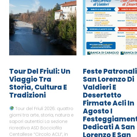
Tour Del Friuli: Un
Feste Patronali
Viaggio Tra
San Lorenzo Di
Storia, Cultura E
Valdieri E
Tradizioni
Desertetto
Firmate Acli In
Tour del Friuli 2026: quattro
Agosto I
giorni tra arte, storia, natura e
Festeggiament
sapori autentici La sezione
Dedicati A San
ricreativa ASD Bocciofila
Lorenzo E San
Centallese “Circolo ACLI”, in