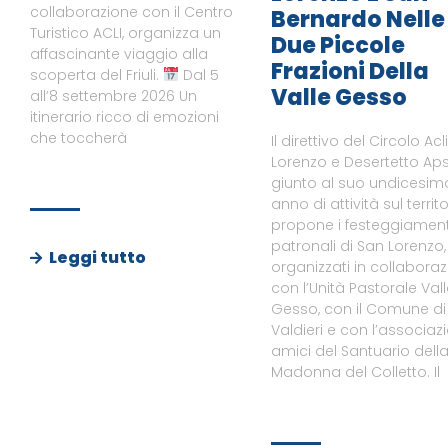
collaborazione con il Centro
Bernardo Nelle
Turistico ACLI, organizza un
Due Piccole
affascinante viaggio alla
Frazioni Della
scoperta del Friuli.
Dal 5
Valle Gesso
all’8 settembre 2026 Un
itinerario ricco di emozioni
che toccherà
Il direttivo del Circolo Acl
Lorenzo e Desertetto Aps
giunto al suo undicesim
anno di attività sul territo
propone i festeggiament
patronali di San Lorenzo,
Leggi tutto
organizzati in collabora
con l’Unità Pastorale Val
Gesso, con il Comune di
Valdieri e con l’associaz
amici del Santuario dell
Madonna del Colletto. Il