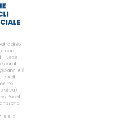
NE
CLI
CIALE
patrocinio
o e con
li – Sede
 (con il
gioanni e il
le Acli
amento
rativa),
neo Padel
ganizzano
le e la