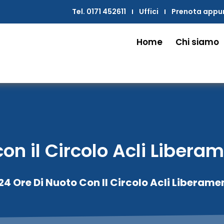
Tel. 0171 452611
Uffici
Prenota app
Home
Chi siamo
con il Circolo Acli Libera
24 Ore Di Nuoto Con Il Circolo Acli Liberame