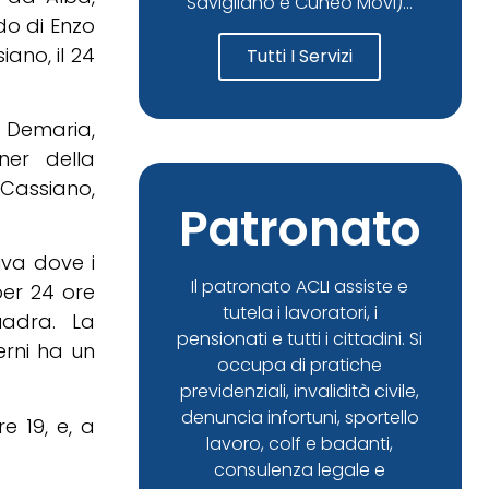
Savigliano e Cuneo Movi)...
rdo di Enzo
ano, il 24
Tutti I Servizi
 Demaria,
tner della
 Cassiano,
Patronato
iva dove i
Il patronato ACLI assiste e
er 24 ore
tutela i lavoratori, i
uadra. La
pensionati e tutti i cittadini. Si
erni ha un
occupa di pratiche
previdenziali, invalidità civile,
denuncia infortuni, sportello
e 19, e, a
lavoro, colf e badanti,
consulenza legale e