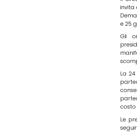
invita
Demari
e 25 g
Gli o
presi
manife
scomp
La 24
parte
conse
partec
costo 
Le pr
seguir