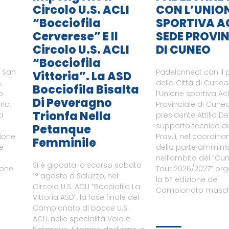
Circolo U.S. ACLI
CON L’UNIO
“Bocciofila
SPORTIVA A
Cerverese” E Il
SEDE PROVIN
Circolo U.S. ACLI
DI CUNEO
“Bocciofila
i San
Padelcnnect con il 
Vittoria”. La ASD
,
della Città di Cune
Bocciofila Bisalta
o
l’Unione sportiva Ac
Di Peveragno
rio,
Provinciale di Cuneo
Trionfa Nella
i
presidente Attilio De
supporto tecnico del
Petanque
zione
Prov.li, nel coordin
Femminile
le
della parte amminist
nell’ambito del “Cu
Si è giocata lo scorso sabato
ione
Tour 2026/2027” or
1° agosto a Saluzzo, nel
a
la 5° edizione del
Circolo U.S. ACLI “Bocciofila La
Campionato maschi
Vittoria ASD”, la fase finale del
Campionato di bocce U.S.
ACLI, nelle specialità Volo e