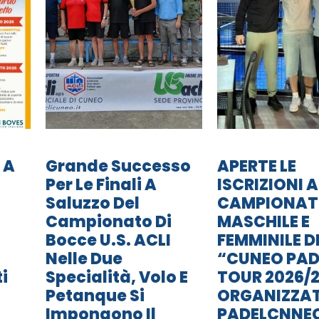
 A
Grande Successo
APERTE LE
Per Le Finali A
ISCRIZIONI A
Saluzzo Del
CAMPIONA
Campionato Di
MASCHILE E
Bocce U.S. ACLI
FEMMINILE D
Nelle Due
“CUNEO PAD
i
Specialità, Volo E
TOUR 2026/2
Petanque Si
ORGANIZZA
Impongono Il
PADELCNNE