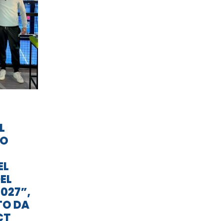
L
TO
EL
EL
027”,
TO DA
CT