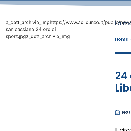
La ma
a_dett_archivio_imghttps://www.aclicuneo.it/public/new
san cassiano 24 ore di
sport.jpgz_dett_archivio_img
Home
24 
Li
Noti
Il ci