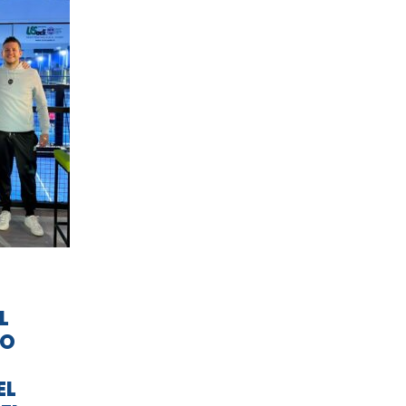
L
TO
EL