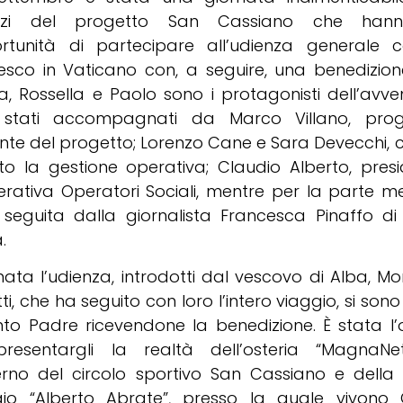
zzi del progetto San Cassiano che han
ortunità di partecipare all’udienza generale
esco in Vaticano con, a seguire, una benedizion
ia, Rossella e Paolo sono i protagonisti dell’avv
stati accompagnati da Marco Villano, prog
ente del progetto; Lorenzo Cane e Sara Devecchi,
to la gestione operativa; Claudio Alberto, pres
rativa Operatori Sociali, mentre per la parte m
 seguita dalla giornalista Francesca Pinaffo di
.
nata l’udienza, introdotti dal vescovo di Alba, M
ti, che ha seguito con loro l’intero viaggio, si sono
nto Padre ricevendone la benedizione. È stata l
resentargli la realtà dell’osteria “MagnaN
nterno del circolo sportivo San Cassiano e dell
gio “Alberto Abrate”, presso la quale vivono 