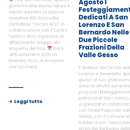
Agosto I
giorni tra arte, storia, natura e
Festeggiament
sapori autentici La sezione
Dedicati A San
ricreativa ASD Bocciofila
Lorenzo E San
Centallese “Circolo ACLI”, in
collaborazione con il Centro
Bernardo Nelle
Turistico ACLI, organizza un
Due Piccole
affascinante viaggio alla
Frazioni Della
scoperta del Friuli.
Dal 5
Valle Gesso
all’8 settembre 2026 Un
itinerario ricco di emozioni
che toccherà
Il direttivo del Circolo Acl
Lorenzo e Desertetto Aps
giunto al suo undicesim
anno di attività sul territo
propone i festeggiament
patronali di San Lorenzo,
Leggi tutto
organizzati in collabora
con l’Unità Pastorale Val
Gesso, con il Comune di
Valdieri e con l’associaz
amici del Santuario dell