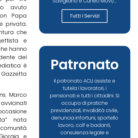
Savigliano e Cuneo Movi)...
no avuto
 con Papa
Tutti I Servizi
e privata.
entura che
ettista e
 che hanno
idente del
Patronato
ediatica è
 Gazzetta
Il patronato ACLI assiste e
tutela i lavoratori, i
ons. Marco
pensionati e tutti i cittadini. Si
 avvicinati
occupa di pratiche
previdenziali, invalidità civile,
’occasione
denuncia infortuni, sportello
eta” nata
lavoro, colf e badanti,
a comunità
consulenza legale e
Giorgia e