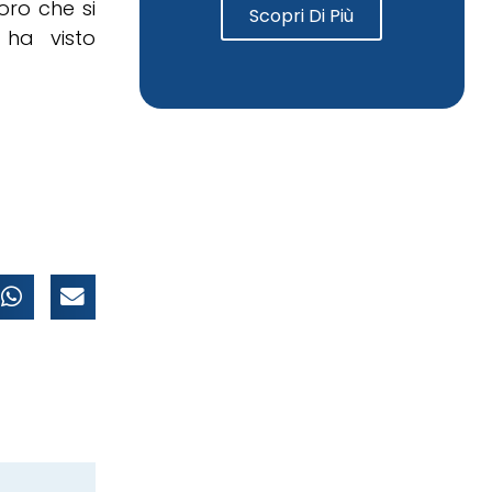
oro che si
Scopri Di Più
 ha visto