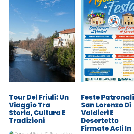
Tour Del Friuli: Un
Feste Patronali
Viaggio Tra
San Lorenzo Di
Storia, Cultura E
Valdieri E
Tradizioni
Desertetto
Firmate Acli In
Tour del Friuli 2026: quattro