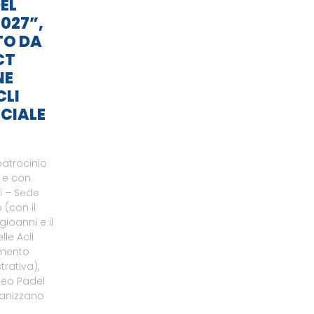
EL
027”,
TO DA
CT
NE
CLI
CIALE
patrocinio
o e con
li – Sede
 (con il
gioanni e il
le Acli
amento
rativa),
neo Padel
ganizzano