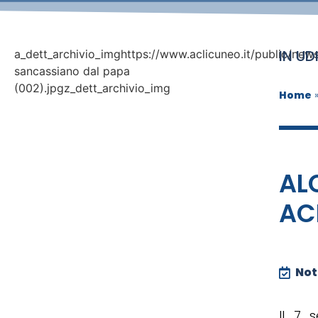
IN U
a_dett_archivio_imghttps://www.aclicuneo.it/public/new
sancassiano dal papa
(002).jpgz_dett_archivio_img
Home
AL
AC
Noti
Il 7 