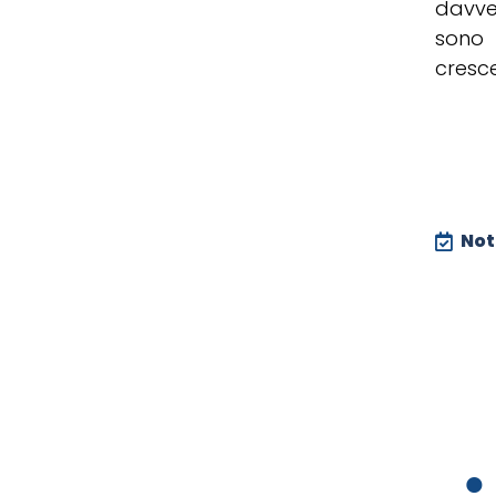
davve
sono 
cresce
Noti