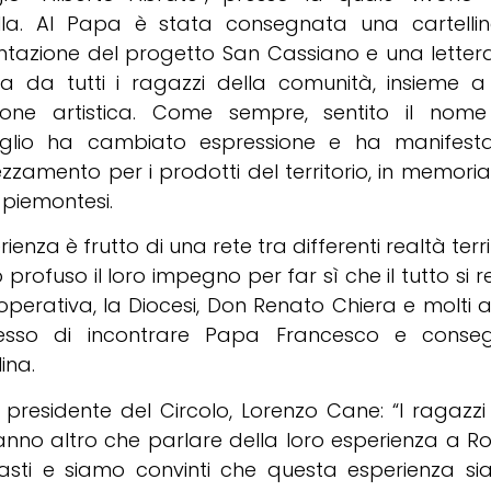
lla. Al Papa è stata consegnata una cartelli
ntazione del progetto San Cassiano e una lettera
ta da tutti i ragazzi della comunità, insieme a
ione artistica. Come sempre, sentito il nome
glio ha cambiato espressione e ha manifesta
zamento per i prodotti del territorio, in memoria
i piemontesi.
rienza è frutto di una rete tra differenti realtà terri
profuso il loro impegno per far sì che il tutto si r
perativa, la Diocesi, Don Renato Chiera e molti a
sso di incontrare Papa Francesco e conseg
lina.
l presidente del Circolo, Lorenzo Cane: “I ragazzi
anno altro che parlare della loro esperienza a 
iasti e siamo convinti che questa esperienza si