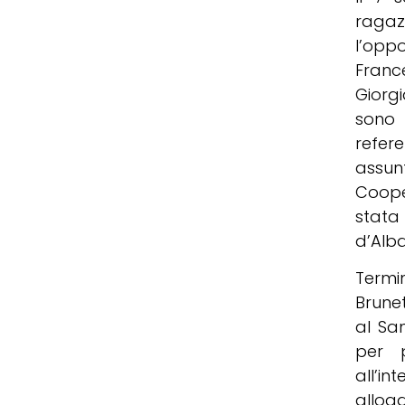
raga
l’opp
Franc
Giorg
sono 
refer
assun
Coope
stata
d’Alba
Termi
Brunet
al Sa
per p
all’i
allog