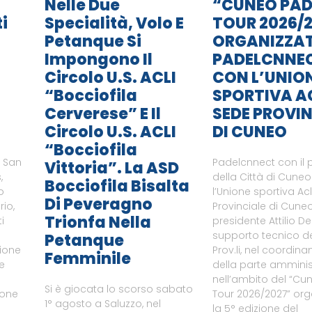
Nelle Due
“CUNEO PAD
i
Specialità, Volo E
TOUR 2026/2
Petanque Si
ORGANIZZA
Impongono Il
PADELCNNE
Circolo U.S. ACLI
CON L’UNIO
“Bocciofila
SPORTIVA A
Cerverese” E Il
SEDE PROVIN
Circolo U.S. ACLI
DI CUNEO
“Bocciofila
i San
Padelcnnect con il 
Vittoria”. La ASD
,
della Città di Cune
Bocciofila Bisalta
o
l’Unione sportiva Ac
Di Peveragno
rio,
Provinciale di Cuneo
Trionfa Nella
i
presidente Attilio De
supporto tecnico del
Petanque
zione
Prov.li, nel coordin
Femminile
le
della parte amminist
nell’ambito del “Cu
Si è giocata lo scorso sabato
ione
Tour 2026/2027” or
1° agosto a Saluzzo, nel
a
la 5° edizione del