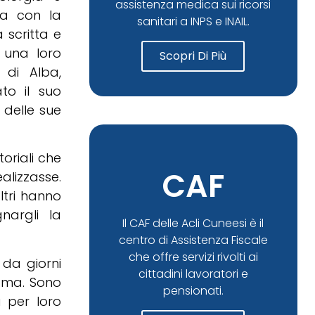
assistenza medica sui ricorsi
na con la
sanitari a INPS e INAIL.
 scritta e
 una loro
Scopri Di Più
 di Alba,
to il suo
 delle sue
toriali che
CAF
ealizzasse.
ltri hanno
nargli la
Il CAF delle Acli Cuneesi è il
centro di Assistenza Fiscale
che offre servizi rivolti ai
 da giorni
cittadini lavoratori e
Roma. Sono
pensionati.
a per loro