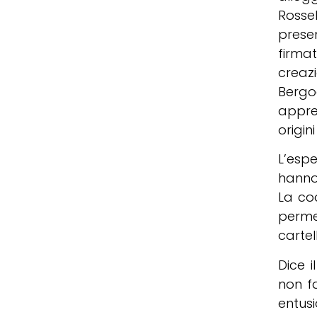
Rosse
prese
firma
creaz
Bergo
apprez
origin
L’espe
hanno 
La coo
perme
cartel
Dice i
non f
entus