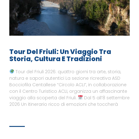
Tour Del Friuli: Un Viaggio Tra
Storia, Cultura E Tradizioni
Tour del Friuli 2026: quattro giorni tra arte, storia,
natura e sapori autentici La sezione ricreativa ASD
Bocciofila Centallese “Circolo ACLI”, in collaborazione
con il Centro Turistico ACLI, organizza un affascinante
viaggio alla scoperta del Friuli.
Dal 5 all’8 settembre
2026 Un itinerario ricco di emozioni che toccherà