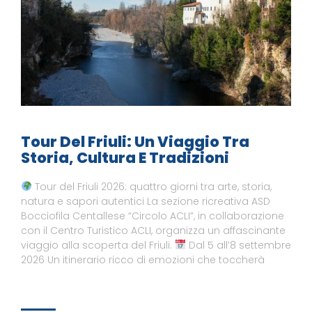
Tour Del Friuli: Un Viaggio Tra
Storia, Cultura E Tradizioni
Tour del Friuli 2026: quattro giorni tra arte, storia,
natura e sapori autentici La sezione ricreativa ASD
Bocciofila Centallese “Circolo ACLI”, in collaborazione
con il Centro Turistico ACLI, organizza un affascinante
viaggio alla scoperta del Friuli.
Dal 5 all’8 settembre
2026 Un itinerario ricco di emozioni che toccherà