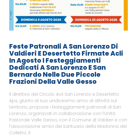
Feste Patronali A San Lorenzo Di
Valdieri E Desertetto Firmate Acli
In Agosto I Festeggiamenti
Dedicati A San Lorenzo E San
Bernardo Nelle Due Piccole
Frazioni Della Valle Gesso
Il direttivo del Circolo Acli San Lorenzo e Desertetto
Aps, giunto al suo undicesimo anno di attività sul
territorio, propone i festeggiamenti patronali di San
Lorenzo, organizzati in collaborazione con l’Unità
Pastorale Valle Gesso, con il Comune di Valdieri e con
l’associazione amici del Santuario della Madonna del
Colletto. Il