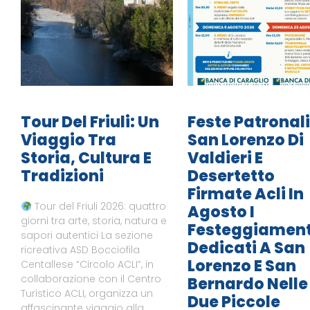
Tour Del Friuli: Un
Feste Patronali
Viaggio Tra
San Lorenzo Di
Storia, Cultura E
Valdieri E
Tradizioni
Desertetto
Firmate Acli In
Tour del Friuli 2026: quattro
Agosto I
giorni tra arte, storia, natura e
Festeggiament
sapori autentici La sezione
Dedicati A San
ricreativa ASD Bocciofila
Lorenzo E San
Centallese “Circolo ACLI”, in
collaborazione con il Centro
Bernardo Nelle
Turistico ACLI, organizza un
Due Piccole
affascinante viaggio alla