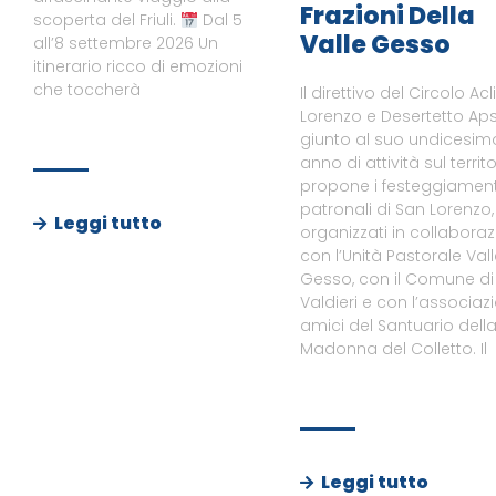
Frazioni Della
scoperta del Friuli.
Dal 5
Valle Gesso
all’8 settembre 2026 Un
itinerario ricco di emozioni
che toccherà
Il direttivo del Circolo Acl
Lorenzo e Desertetto Aps
giunto al suo undicesim
anno di attività sul territo
propone i festeggiament
patronali di San Lorenzo,
Leggi tutto
organizzati in collabora
con l’Unità Pastorale Val
Gesso, con il Comune di
Valdieri e con l’associaz
amici del Santuario dell
Madonna del Colletto. Il
Leggi tutto