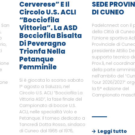
Cerverese” E Il
SEDE PROVIN
Circolo U.S. ACLI
DI CUNEO
“Bocciofila
i San
Padelcnnect con il 
Vittoria”. La ASD
,
della Città di Cune
Bocciofila Bisalta
o
l’Unione sportiva Ac
Di Peveragno
rio,
Provinciale di Cuneo
Trionfa Nella
i
presidente Attilio De
supporto tecnico del
Petanque
zione
Prov.li, nel coordin
Femminile
le
della parte amminist
nell’ambito del “Cu
Si è giocata lo scorso sabato
ione
Tour 2026/2027” or
1° agosto a Saluzzo, nel
a
la 5° edizione del
Circolo U.S. ACLI “Bocciofila La
Campionato maschi
Vittoria ASD”, la fase finale del
Campionato di bocce U.S.
ACLI, nelle specialità Volo e
Petanque. Il torneo dedicato a
Tancredi Dotta Rosso, sindaco
Leggi tutto
di Cuneo dal 1965 al 1976,