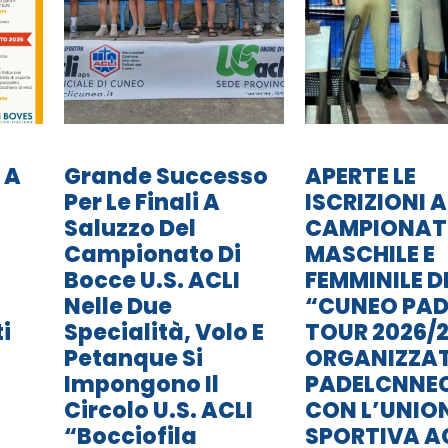
 A
Grande Successo
APERTE LE
Per Le Finali A
ISCRIZIONI A
Saluzzo Del
CAMPIONA
Campionato Di
MASCHILE E
Bocce U.S. ACLI
FEMMINILE D
Nelle Due
“CUNEO PAD
i
Specialità, Volo E
TOUR 2026/2
Petanque Si
ORGANIZZA
Impongono Il
PADELCNNE
Circolo U.S. ACLI
CON L’UNIO
“Bocciofila
SPORTIVA A