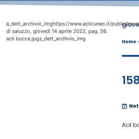
giove
a_dett_archivio_imghttps://www.aclicuneo.it/public/news
di saluzzo, giovedì 14 aprile 2022, pag. 56.
acli bocce.jpgz_dett_archivio_img
Home
158
Noti
Acli 