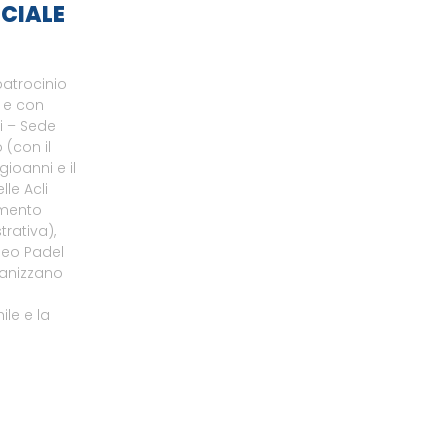
CIALE
patrocinio
o e con
li – Sede
 (con il
gioanni e il
le Acli
amento
rativa),
neo Padel
ganizzano
le e la