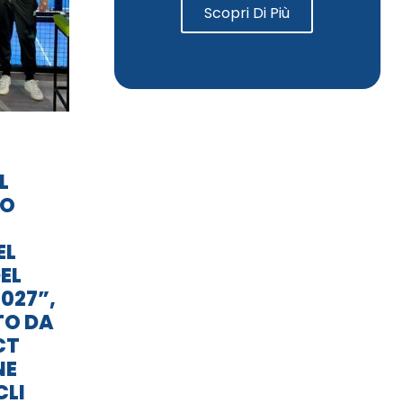
Scopri Di Più
L
TO
EL
EL
027”,
TO DA
CT
NE
CLI