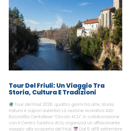
Tour Del Friuli: Un Viaggio Tra
Storia, Cultura E Tradizioni
Tour del Friuli 2026: quattro giorni tra arte, storia,
natura e sapori autentici La sezione ricreativa ASD
Bocciofila Centallese “Circolo ACLI”, in collaborazione
con il Centro Turistico ACLI, organizza un affascinante
viaggio alla scoperta del Friuli.
Dal 5 all’8 settembre