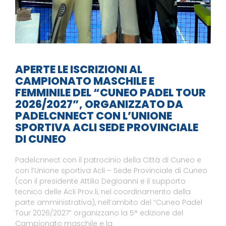
APERTE LE ISCRIZIONI AL
CAMPIONATO MASCHILE E
FEMMINILE DEL “CUNEO PADEL TOUR
2026/2027”, ORGANIZZATO DA
PADELCNNECT CON L’UNIONE
SPORTIVA ACLI SEDE PROVINCIALE
DI CUNEO
Padelcnnect con il patrocinio della Città di Cuneo e
con l’Unione sportiva Acli – Sede Provinciale di Cuneo
(con il presidente Attilio Degioanni e il supporto
tecnico delle Acli Prov.li, nel coordinamento della
parte amministrativa), nell’ambito del “Cuneo Padel
Tour 2026/2027” organizzano la 5° edizione del
Campionato maschile e la