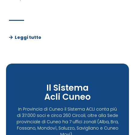
Leggi tutto
Il Sistema
Acli Cuneo
In Provincia di Cuneo il Sistema ACLI conta più
di 37.000 soci e circa 260 Circoli; oltre alla Sede
provinciale di Cuneo ha 7 uffici zonali (Alba, Bra,
Fossano, Mondovì, Saluzzo, Savigliano e Cuneo
Movi)...