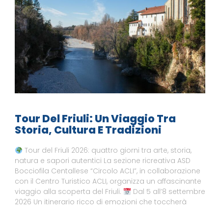
Tour Del Friuli: Un Viaggio Tra
Storia, Cultura E Tradizioni
Tour del Friuli 2026: quattro giorni tra arte, storia,
natura e sapori autentici La sezione ricreativa ASD
Bocciofila Centallese “Circolo ACLI”, in collaborazione
con il Centro Turistico ACLI, organizza un affascinante
viaggio alla scoperta del Friuli.
Dal 5 all’8 settembre
2026 Un itinerario ricco di emozioni che toccherà