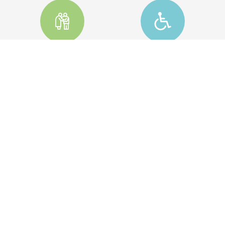
COLF BADANTI
DISABILI
CONTABILITÀ
CONSUMATORI
STRANIERI
CASA