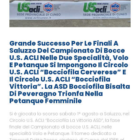
Grande Successo Per Le Finali A
Saluzzo Del Campionato Di Bocce
U.S. ACLI Nelle Due Specialità, Volo
E Petanque Si Impongono Il Circolo
U.S. ACLI “Bocciofila Cerverese” E
Il Circolo U.S. ACLI “Bocciofila
Vittoria”. La ASD Bocciofila Bisalta
Di Peveragno Trionfa Nella
Petanque Femminile
Si è giocata lo scorso sabato 1° agosto a Saluzzo, nel
Circolo U.S. ACLI “Bocciofila La Vittoria ASD”, la fase
finale del Campionato di bocce U.S. ACLI, nelle
specialità Volo e Petanque. Il torneo dedicato a
Tancredi Dotta Rosso, sindaco di Cuneo dal 1965 al