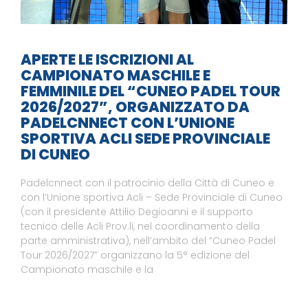
APERTE LE ISCRIZIONI AL
CAMPIONATO MASCHILE E
FEMMINILE DEL “CUNEO PADEL TOUR
2026/2027”, ORGANIZZATO DA
PADELCNNECT CON L’UNIONE
SPORTIVA ACLI SEDE PROVINCIALE
DI CUNEO
Padelcnnect con il patrocinio della Città di Cuneo e
con l’Unione sportiva Acli – Sede Provinciale di Cuneo
(con il presidente Attilio Degioanni e il supporto
tecnico delle Acli Prov.li, nel coordinamento della
parte amministrativa), nell’ambito del “Cuneo Padel
Tour 2026/2027” organizzano la 5° edizione del
Campionato maschile e la