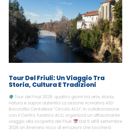
Tour Del Friuli: Un Viaggio Tra
Storia, Cultura E Tradizioni
Tour del Friuli 2026: quattro giorni tra arte, storia,
natura e sapori autentici La sezione ricreativa ASD
Bocciofila Centallese “Circolo ACLI”, in collaborazione
con il Centro Turistico ACLI, organizza un affascinante
viaggio alla scoperta del Friuli.
Dal 5 all’8 settembre
2026 Un itinerario ricco di emozioni che toccherà