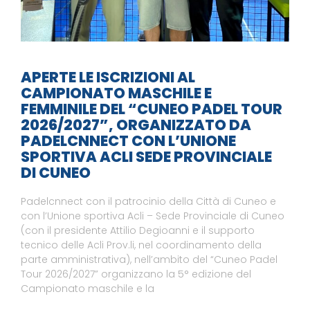
APERTE LE ISCRIZIONI AL
CAMPIONATO MASCHILE E
FEMMINILE DEL “CUNEO PADEL TOUR
2026/2027”, ORGANIZZATO DA
PADELCNNECT CON L’UNIONE
SPORTIVA ACLI SEDE PROVINCIALE
DI CUNEO
Padelcnnect con il patrocinio della Città di Cuneo e
con l’Unione sportiva Acli – Sede Provinciale di Cuneo
(con il presidente Attilio Degioanni e il supporto
tecnico delle Acli Prov.li, nel coordinamento della
parte amministrativa), nell’ambito del “Cuneo Padel
Tour 2026/2027” organizzano la 5° edizione del
Campionato maschile e la