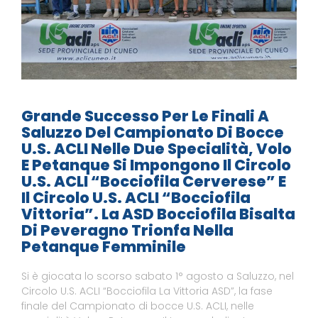
Grande Successo Per Le Finali A
Saluzzo Del Campionato Di Bocce
U.S. ACLI Nelle Due Specialità, Volo
E Petanque Si Impongono Il Circolo
U.S. ACLI “Bocciofila Cerverese” E
Il Circolo U.S. ACLI “Bocciofila
Vittoria”. La ASD Bocciofila Bisalta
Di Peveragno Trionfa Nella
Petanque Femminile
Si è giocata lo scorso sabato 1° agosto a Saluzzo, nel
Circolo U.S. ACLI “Bocciofila La Vittoria ASD”, la fase
finale del Campionato di bocce U.S. ACLI, nelle