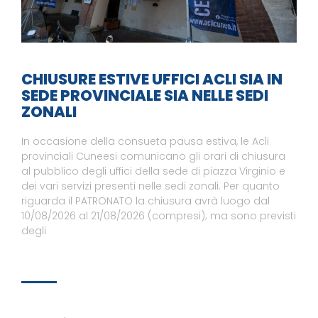
CHIUSURE ESTIVE UFFICI ACLI SIA IN
SEDE PROVINCIALE SIA NELLE SEDI
ZONALI
In occasione della consueta pausa estiva, le Acli
provinciali Cuneesi comunicano gli orari di chiusura
al pubblico degli uffici della sede di piazza Virginio e
dei vari servizi presenti nelle sedi zonali. Per quanto
riguarda il PATRONATO la chiusura avrà luogo dal
10/08/2026 al 21/08/2026 (compresi); ma sono previsti
degli