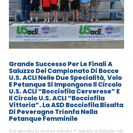
Grande Successo Per Le Finali A
Saluzzo Del Campionato Di Bocce
U.S. ACLI Nelle Due Specialità, Volo
E Petanque Si Impongono Il Circolo
U.S. ACLI “Bocciofila Cerverese” E
Il Circolo U.S. ACLI “Bocciofila
Vittoria”. La ASD Bocciofila Bisalta
Di Peveragno Trionfa Nella
Petanque Femminile
Si è giocata lo scorso sabato 1° agosto a Saluzzo, nel