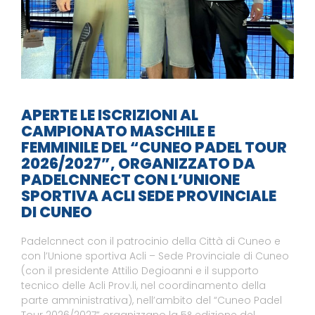
APERTE LE ISCRIZIONI AL
CAMPIONATO MASCHILE E
FEMMINILE DEL “CUNEO PADEL TOUR
2026/2027”, ORGANIZZATO DA
PADELCNNECT CON L’UNIONE
SPORTIVA ACLI SEDE PROVINCIALE
DI CUNEO
Padelcnnect con il patrocinio della Città di Cuneo e
con l’Unione sportiva Acli – Sede Provinciale di Cuneo
(con il presidente Attilio Degioanni e il supporto
tecnico delle Acli Prov.li, nel coordinamento della
parte amministrativa), nell’ambito del “Cuneo Padel
Tour 2026/2027” organizzano la 5° edizione del