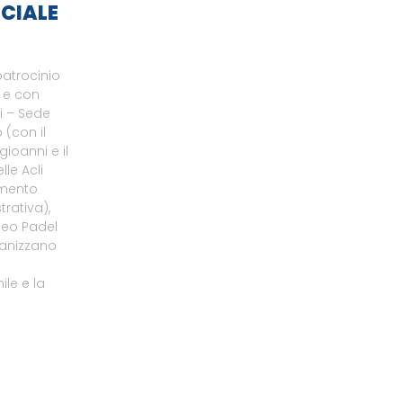
CIALE
patrocinio
o e con
li – Sede
 (con il
gioanni e il
le Acli
amento
rativa),
neo Padel
ganizzano
le e la