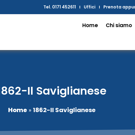
Tel. 0171 452611
Uffici
Prenota app
Home
Chi siamo
1862-Il Saviglianese
Home
»
1862-Il Saviglianese