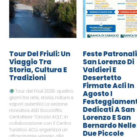
Tour Del Friuli: Un
Feste Patronali
Viaggio Tra
San Lorenzo Di
Storia, Cultura E
Valdieri E
Tradizioni
Desertetto
Firmate Acli In
Tour del Friuli 2026: quattro
Agosto I
giorni tra arte, storia, natura e
Festeggiament
sapori autentici La sezione
Dedicati A San
ricreativa ASD Bocciofila
Lorenzo E San
Centallese “Circolo ACLI”, in
collaborazione con il Centro
Bernardo Nelle
Turistico ACLI, organizza un
Due Piccole
affascinante viaggio alla