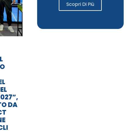
Scopri Di Più
L
TO
EL
EL
027”,
TO DA
CT
NE
CLI