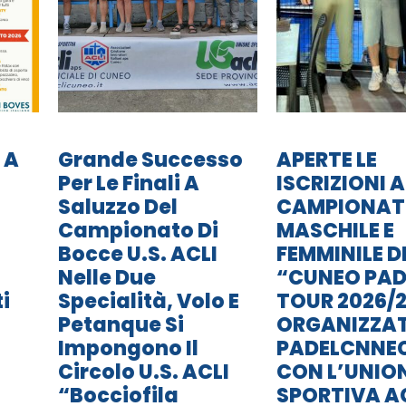
 A
Grande Successo
APERTE LE
Per Le Finali A
ISCRIZIONI A
Saluzzo Del
CAMPIONA
Campionato Di
MASCHILE E
Bocce U.S. ACLI
FEMMINILE D
Nelle Due
“CUNEO PAD
i
Specialità, Volo E
TOUR 2026/2
Petanque Si
ORGANIZZA
Impongono Il
PADELCNNE
Circolo U.S. ACLI
CON L’UNIO
“Bocciofila
SPORTIVA A