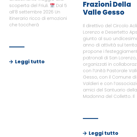
Frazioni Della
scoperta del Friuli.
Dal 5
Valle Gesso
all’8 settembre 2026 Un
itinerario ricco di emozioni
che toccherà
Il direttivo del Circolo Acl
Lorenzo e Desertetto Aps
giunto al suo undicesim
anno di attività sul territo
propone i festeggiament
patronali di San Lorenzo,
Leggi tutto
organizzati in collabora
con l’Unità Pastorale Val
Gesso, con il Comune di
Valdieri e con l’associaz
amici del Santuario dell
Madonna del Colletto. Il
Leggi tutto