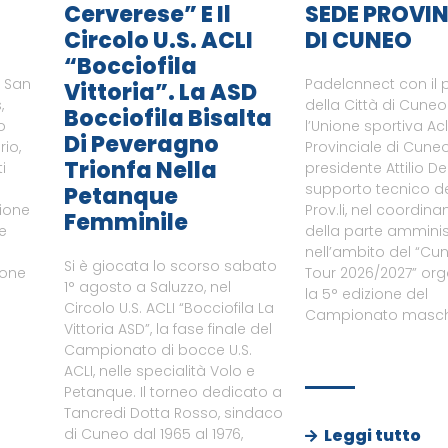
Cerverese” E Il
SEDE PROVIN
Circolo U.S. ACLI
DI CUNEO
“Bocciofila
i San
Padelcnnect con il 
Vittoria”. La ASD
,
della Città di Cune
Bocciofila Bisalta
o
l’Unione sportiva Ac
Di Peveragno
rio,
Provinciale di Cuneo
Trionfa Nella
i
presidente Attilio De
supporto tecnico del
Petanque
zione
Prov.li, nel coordin
Femminile
le
della parte amminist
nell’ambito del “Cu
Si è giocata lo scorso sabato
ione
Tour 2026/2027” or
1° agosto a Saluzzo, nel
a
la 5° edizione del
Circolo U.S. ACLI “Bocciofila La
Campionato maschi
Vittoria ASD”, la fase finale del
Campionato di bocce U.S.
ACLI, nelle specialità Volo e
Petanque. Il torneo dedicato a
Tancredi Dotta Rosso, sindaco
Leggi tutto
di Cuneo dal 1965 al 1976,