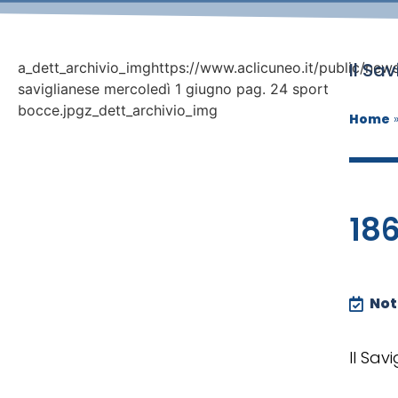
Il Sa
a_dett_archivio_imghttps://www.aclicuneo.it/public/news
saviglianese mercoledì 1 giugno pag. 24 sport
bocce.jpgz_dett_archivio_img
Home
186
Noti
Il Sav