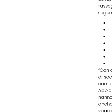
rasse
segue
v
v
V
V
v
v
v
“Con q
di soc
come 
Abbia
hanno
anche
vagab