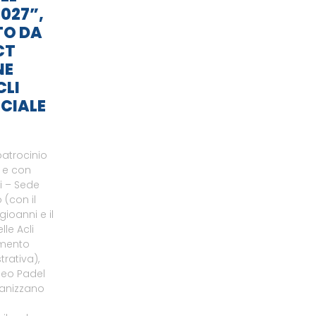
027”,
TO DA
CT
NE
CLI
CIALE
patrocinio
o e con
li – Sede
 (con il
gioanni e il
le Acli
amento
rativa),
neo Padel
ganizzano