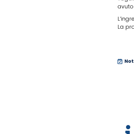
avuto
L’ingr
La pro
Noti