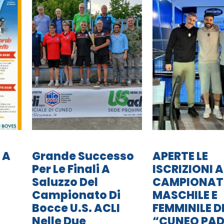
 A
Grande Successo
APERTE LE
Per Le Finali A
ISCRIZIONI A
Saluzzo Del
CAMPIONA
Campionato Di
MASCHILE E
Bocce U.S. ACLI
FEMMINILE D
Nelle Due
“CUNEO PAD