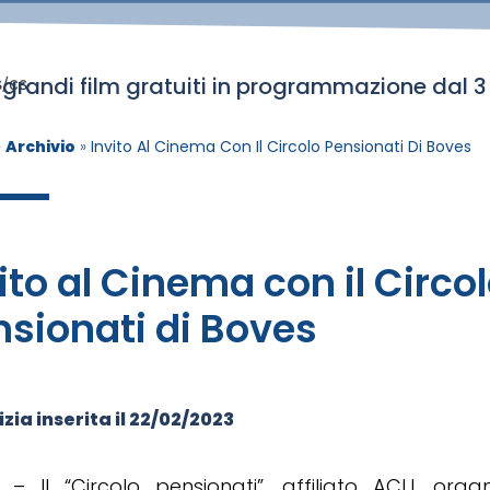
 grandi film gratuiti in programmazione dal 
s/cs
»
Archivio
»
Invito Al Cinema Con Il Circolo Pensionati Di Boves
ito al Cinema con il Circo
sionati di Boves
zia inserita il
22/02/2023
 – Il “Circolo pensionati”, affiliato ACLI, org