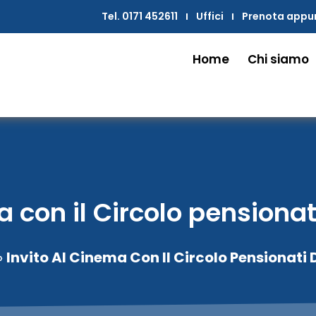
Tel. 0171 452611
Uffici
Prenota app
Home
Chi siamo
a con il Circolo pensionat
»
Invito Al Cinema Con Il Circolo Pensionati 