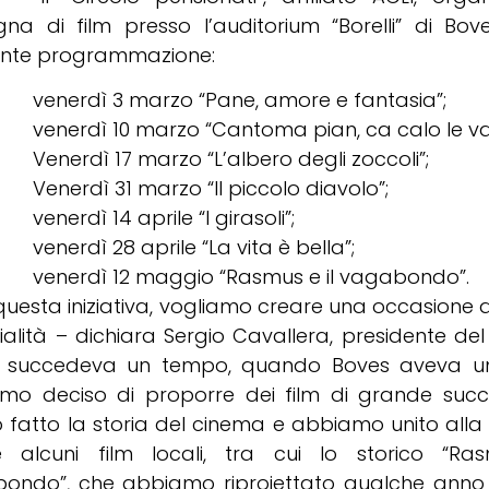
gna di film presso l’auditorium “Borelli” di Bo
nte programmazione:
enerdì 3 marzo “Pane, amore e fantasia”;
enerdì 10 marzo “Cantoma pian, ca calo le va
enerdì 17 marzo “L’albero degli zoccoli”;
enerdì 31 marzo “Il piccolo diavolo”;
enerdì 14 aprile “I girasoli”;
enerdì 28 aprile “La vita è bella”;
enerdì 12 maggio “Rasmus e il vagabondo”.
uesta iniziativa, vogliamo creare una occasione di
ialità – dichiara Sergio Cavallera, presidente del 
succedeva un tempo, quando Boves aveva un
mo deciso di proporre dei film di grande succ
 fatto la storia del cinema e abbiamo unito all
 alcuni film locali, tra cui lo storico “Ra
ondo”, che abbiamo riproiettato qualche anno