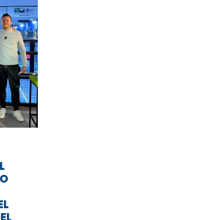
L
TO
EL
EL