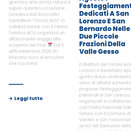
giorni tra arte, storia, natura e
Festeggiament
sapori autentici La sezione
Dedicati A San
ricreativa ASD Bocciofila
Lorenzo E San
Centallese “Circolo ACLI”, in
collaborazione con il Centro
Bernardo Nelle
Turistico ACLI, organizza un
Due Piccole
affascinante viaggio alla
Frazioni Della
scoperta del Friuli.
Dal 5
Valle Gesso
all’8 settembre 2026 Un
itinerario ricco di emozioni
che toccherà
Il direttivo del Circolo Acl
Lorenzo e Desertetto Aps
giunto al suo undicesim
anno di attività sul territo
propone i festeggiament
patronali di San Lorenzo,
Leggi tutto
organizzati in collabora
con l’Unità Pastorale Val
Gesso, con il Comune di
Valdieri e con l’associaz
amici del Santuario dell