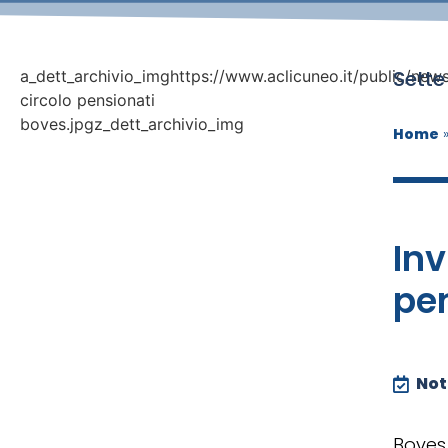
Sette
a_dett_archivio_imghttps://www.aclicuneo.it/public/new
circolo pensionati
boves.jpgz_dett_archivio_img
Home
Inv
pen
Noti
Boves