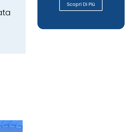
Scopri Di Più
ata