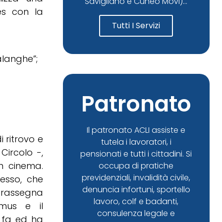
Savigliano e Cuneo Movi)...
ves con la
Tutti I Servizi
langhe”;
Patronato
Il patronato ACLI assiste e
 ritrovo e
tutela i lavoratori, i
Circolo -,
pensionati e tutti i cittadini. Si
 cinema.
occupa di pratiche
previdenziali, invalidità civile,
esso, che
denuncia infortuni, sportello
a rassegna
lavoro, colf e badanti,
smus e il
consulenza legale e
 fa ed ha