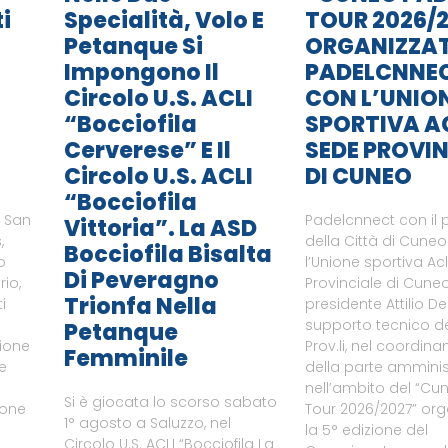
i
Specialità, Volo E
TOUR 2026/2
Petanque Si
ORGANIZZA
Impongono Il
PADELCNNE
Circolo U.S. ACLI
CON L’UNIO
“Bocciofila
SPORTIVA A
Cerverese” E Il
SEDE PROVIN
Circolo U.S. ACLI
DI CUNEO
“Bocciofila
i San
Padelcnnect con il 
Vittoria”. La ASD
,
della Città di Cune
Bocciofila Bisalta
o
l’Unione sportiva Ac
Di Peveragno
rio,
Provinciale di Cuneo
Trionfa Nella
i
presidente Attilio De
supporto tecnico del
Petanque
zione
Prov.li, nel coordin
Femminile
le
della parte amminist
nell’ambito del “Cu
Si è giocata lo scorso sabato
ione
Tour 2026/2027” or
1° agosto a Saluzzo, nel
a
la 5° edizione del
Circolo U.S. ACLI “Bocciofila La