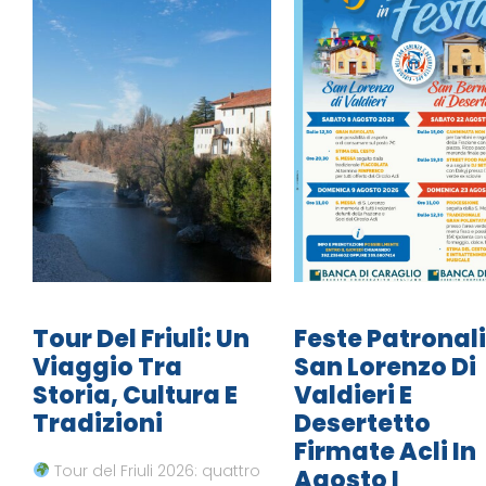
Tour Del Friuli: Un
Feste Patronali
Viaggio Tra
San Lorenzo Di
Storia, Cultura E
Valdieri E
Tradizioni
Desertetto
Firmate Acli In
Tour del Friuli 2026: quattro
Agosto I