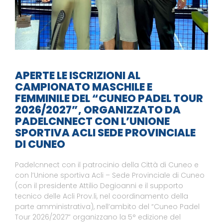
APERTE LE ISCRIZIONI AL
CAMPIONATO MASCHILE E
FEMMINILE DEL “CUNEO PADEL TOUR
2026/2027”, ORGANIZZATO DA
PADELCNNECT CON L’UNIONE
SPORTIVA ACLI SEDE PROVINCIALE
DI CUNEO
Padelcnnect con il patrocinio della Città di Cuneo e
con l’Unione sportiva Acli – Sede Provinciale di Cuneo
(con il presidente Attilio Degioanni e il supporto
tecnico delle Acli Prov.li, nel coordinamento della
parte amministrativa), nell’ambito del “Cuneo Padel
Tour 2026/2027” organizzano la 5° edizione del