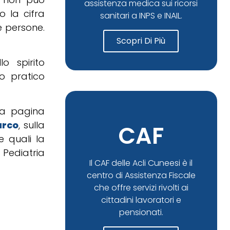
assistenza medica sui ricorsi
 la cifra
sanitari a INPS e INAIL.
e persone.
Scopri Di Più
o spirito
o pratico
na pagina
arco
, sulla
CAF
e quali la
Pediatria
Il CAF delle Acli Cuneesi è il
centro di Assistenza Fiscale
che offre servizi rivolti ai
cittadini lavoratori e
pensionati.