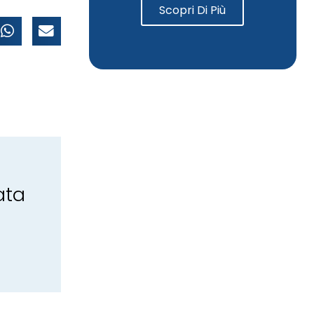
Scopri Di Più
ata