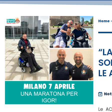
Home
“L
SO
LE 
Noti
Le AC