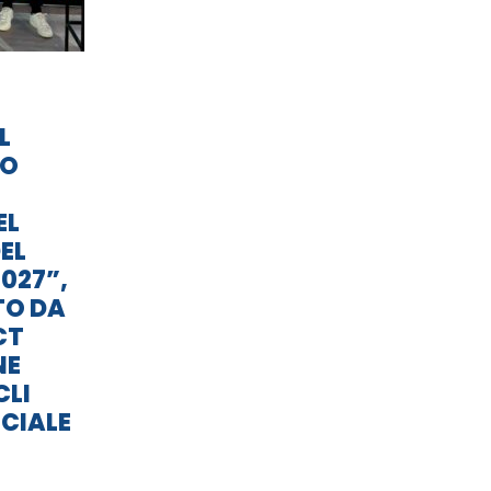
L
TO
EL
EL
027”,
TO DA
CT
NE
CLI
CIALE