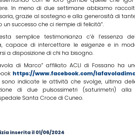
re. In meno di due settimane abbiamo raccolto
aria, grazie al sostegno e alla generosità di tant
o un successo che ci riempie di felicità”.
esta semplice testimonianza c’è l’essenza dell
ta, capace di intercettare le esigenze e in mod
si a disposizione di chi ha bisogno.
avola di Marco” affiliato ACLI di Fossano ha u
book
https://www.facebook.com/lafavoladim
sono indicate le attività che svolge, ultima dell
ione di due pulsossimetri (saturimetri) alla 
Ospedale Santa Croce di Cuneo.
zia inserita il
01/06/2024