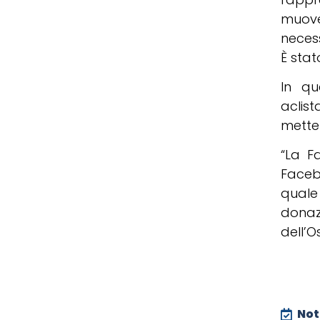
muove
necess
È stat
In qu
aclis
metter
“La F
Face
quale 
donaz
dell’
Noti