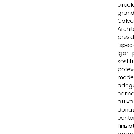
circol
grand
Calca
Archi
presi
“speci
Igor 
sostit
potev
model
adegu
carico
attiv
donaz
conte
l’in
rappr