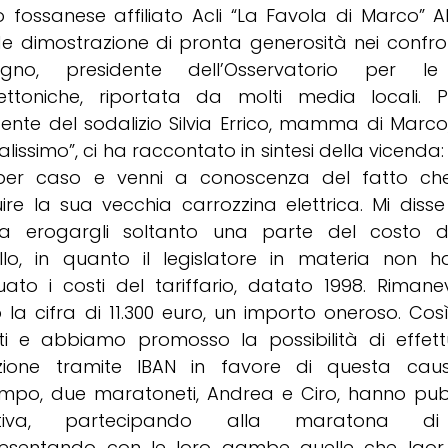
o fossanese affiliato Acli “La Favola di Marco” A
e dimostrazione di pronta generosità nei confron
gno, presidente dell’Osservatorio per le 
tettoniche, riportata da molti media locali. P
dente del sodalizio Silvia Errico, mamma di Marc
alissimo”, ci ha raccontato in sintesi della vicenda:
per caso e venni a conoscenza del fatto c
uire la sua vecchia carrozzina elettrica. Mi disse
a erogargli soltanto una parte del costo 
lo, in quanto il legislatore in materia non 
ato i costi del tariffario, datato 1998. Riman
 la cifra di 11.300 euro, un importo oneroso. Cos
ati e abbiamo promosso la possibilità di effet
ione tramite IBAN in favore di questa cau
mpo, due maratoneti, Andrea e Ciro, hanno pubb
iziativa, partecipando alla maratona di
esentando con le loro gambe quelle che Igo