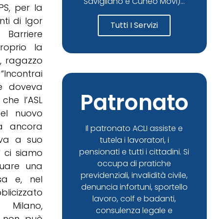
Savigliano e Cuneo Movi)...
PS, per la
ti di Igor
Tutti I Servizi
Barriere
roprio la
o, ragazzo
 “Incontrai
he doveva
Patronato
 che l’ASL
del nuovo
ha ancora
Il patronato ACLI assiste e
eva a suo
tutela i lavoratori, i
pensionati e tutti i cittadini. Si
ì ci siamo
occupa di pratiche
tuare una
previdenziali, invalidità civile,
sa e, nel
denuncia infortuni, sportello
licizzato
lavoro, colf e badanti,
 Milano,
consulenza legale e
r non può