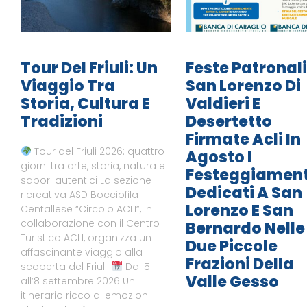
Tour Del Friuli: Un
Feste Patronali
Viaggio Tra
San Lorenzo Di
Storia, Cultura E
Valdieri E
Tradizioni
Desertetto
Firmate Acli In
Tour del Friuli 2026: quattro
Agosto I
giorni tra arte, storia, natura e
Festeggiament
sapori autentici La sezione
Dedicati A San
ricreativa ASD Bocciofila
Lorenzo E San
Centallese “Circolo ACLI”, in
collaborazione con il Centro
Bernardo Nelle
Turistico ACLI, organizza un
Due Piccole
affascinante viaggio alla
Frazioni Della
scoperta del Friuli.
Dal 5
Valle Gesso
all’8 settembre 2026 Un
itinerario ricco di emozioni