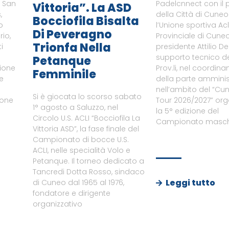
i San
Padelcnnect con il 
Vittoria”. La ASD
,
della Città di Cune
Bocciofila Bisalta
o
l’Unione sportiva Ac
Di Peveragno
rio,
Provinciale di Cuneo
Trionfa Nella
i
presidente Attilio De
supporto tecnico del
Petanque
zione
Prov.li, nel coordin
Femminile
le
della parte amminist
nell’ambito del “Cu
Si è giocata lo scorso sabato
ione
Tour 2026/2027” or
1° agosto a Saluzzo, nel
a
la 5° edizione del
Circolo U.S. ACLI “Bocciofila La
Campionato maschi
Vittoria ASD”, la fase finale del
Campionato di bocce U.S.
ACLI, nelle specialità Volo e
Petanque. Il torneo dedicato a
Tancredi Dotta Rosso, sindaco
Leggi tutto
di Cuneo dal 1965 al 1976,
fondatore e dirigente
organizzativo