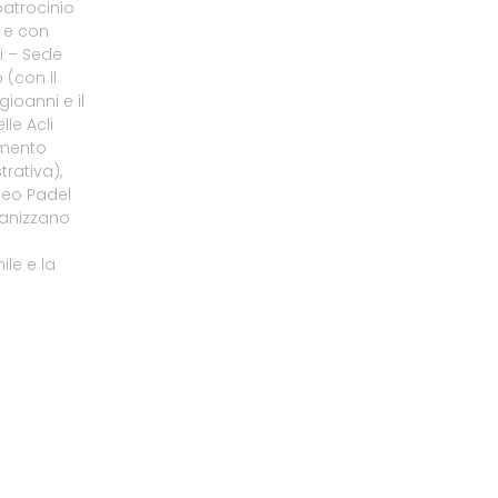
patrocinio
o e con
li – Sede
 (con il
gioanni e il
le Acli
amento
rativa),
neo Padel
ganizzano
le e la