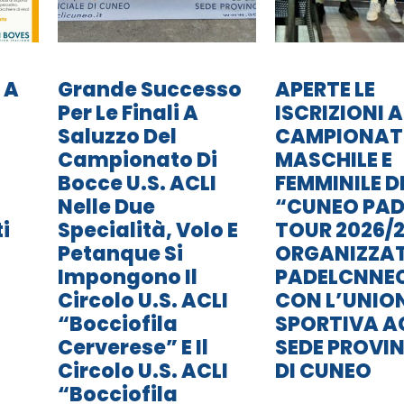
 A
Grande Successo
APERTE LE
Per Le Finali A
ISCRIZIONI A
Saluzzo Del
CAMPIONA
Campionato Di
MASCHILE E
Bocce U.S. ACLI
FEMMINILE D
Nelle Due
“CUNEO PAD
i
Specialità, Volo E
TOUR 2026/2
Petanque Si
ORGANIZZA
Impongono Il
PADELCNNE
Circolo U.S. ACLI
CON L’UNIO
“Bocciofila
SPORTIVA A
Cerverese” E Il
SEDE PROVIN
Circolo U.S. ACLI
DI CUNEO
“Bocciofila