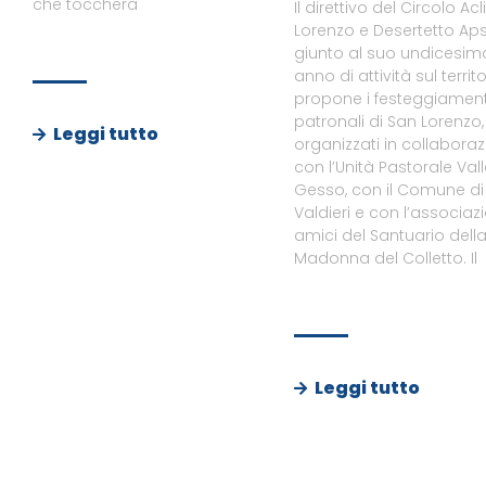
che toccherà
Il direttivo del Circolo Acl
Lorenzo e Desertetto Aps
giunto al suo undicesim
anno di attività sul territo
propone i festeggiament
patronali di San Lorenzo,
Leggi tutto
organizzati in collabora
con l’Unità Pastorale Val
Gesso, con il Comune di
Valdieri e con l’associaz
amici del Santuario dell
Madonna del Colletto. Il
Leggi tutto