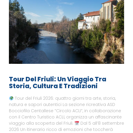
Tour Del Friuli: Un Viaggio Tra
Storia, Cultura E Tradizioni
Tour del Friuli 2026: quattro giorni tra arte, storia,
natura e sapori autentici La sezione ricreativa ASD
Bocciofila Centallese “Circolo ACLI”, in collaborazione
con il Centro Turistico ACLI, organizza un affascinante
viaggio alla scoperta del Friuli.
Dal 5 all’8 settembre
2026 Un itinerario ricco di emozioni che toccherà