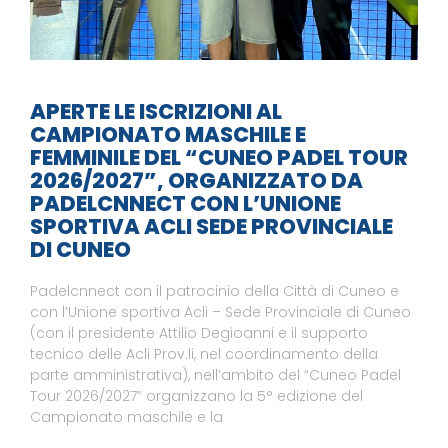
APERTE LE ISCRIZIONI AL
CAMPIONATO MASCHILE E
FEMMINILE DEL “CUNEO PADEL TOUR
2026/2027”, ORGANIZZATO DA
PADELCNNECT CON L’UNIONE
SPORTIVA ACLI SEDE PROVINCIALE
DI CUNEO
Padelcnnect con il patrocinio della Città di Cuneo e
con l’Unione sportiva Acli – Sede Provinciale di Cuneo
(con il presidente Attilio Degioanni e il supporto
tecnico delle Acli Prov.li, nel coordinamento della
parte amministrativa), nell’ambito del “Cuneo Padel
Tour 2026/2027” organizzano la 5° edizione del
Campionato maschile e la