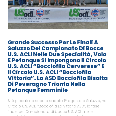
Grande Successo Per Le Finali A
Saluzzo Del Campionato Di Bocce
U.S. ACLI Nelle Due Specialità, Volo
E Petanque Si Impongono Il Circolo
U.S. ACLI “Bocciofila Cerverese” E
Il Circolo U.S. ACLI “Bocciofila
Vittoria”. La ASD Bocciofila Bisalta
Di Peveragno Trionfa Nella
Petanque Femminile
Si è giocata lo scorso sabato 1° agosto a Saluzzo, nel
Circolo U.S. ACLI “Bocciofila La Vittoria ASD”, la fase
finale del Campionato di bocce U.S. ACLI, nelle