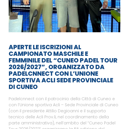
APERTE LE ISCRIZIONI AL
CAMPIONATO MASCHILE E
FEMMINILE DEL “CUNEO PADEL TOUR
2026/2027”, ORGANIZZATO DA
PADELCNNECT CON L’UNIONE
SPORTIVA ACLI SEDE PROVINCIALE
DI CUNEO
Padelcnnect con il patrocinio della Città di Cuneo e
con l’Unione sportiva Acli – Sede Provinciale di Cuneo
(con il presidente Attilio Degioanni e il supporto
tecnico delle Acli Prov.li, nel coordinamento della
parte amministrativa), nell’ambito del “Cuneo Padel