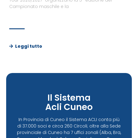
Tour 2026/2027” organizzano la 5° edizione del
Campionato maschile e la
Leggi tutto
Il Sistema
Acli Cuneo
In Provincia di Cuneo il Sistema ACLI conta più
di 37.000 soci e circa 260 Circoli; oltre alla Sede
provinciale di Cuneo ha 7 uffici zonali (Alba, Bra,