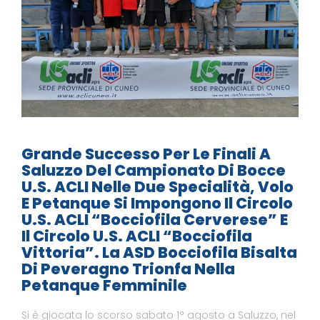
Grande Successo Per Le Finali A
Saluzzo Del Campionato Di Bocce
U.S. ACLI Nelle Due Specialità, Volo
E Petanque Si Impongono Il Circolo
U.S. ACLI “Bocciofila Cerverese” E
Il Circolo U.S. ACLI “Bocciofila
Vittoria”. La ASD Bocciofila Bisalta
Di Peveragno Trionfa Nella
Petanque Femminile
Si è giocata lo scorso sabato 1° agosto a Saluzzo, nel