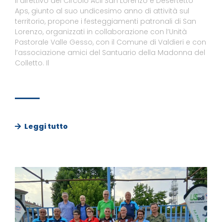
Il direttivo del Circolo Acli San Lorenzo e Desertetto
Aps, giunto al suo undicesimo anno di attività sul
territorio, propone i festeggiamenti patronali di San
Lorenzo, organizzati in collaborazione con l’Unità
Pastorale Valle Gesso, con il Comune di Valdieri e con
l’associazione amici del Santuario della Madonna del
Colletto. Il
Leggi tutto