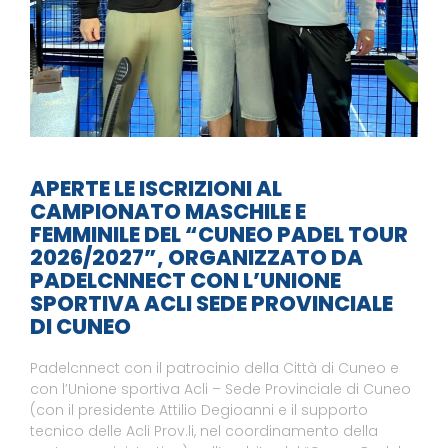
APERTE LE ISCRIZIONI AL
CAMPIONATO MASCHILE E
FEMMINILE DEL “CUNEO PADEL TOUR
2026/2027”, ORGANIZZATO DA
PADELCNNECT CON L’UNIONE
SPORTIVA ACLI SEDE PROVINCIALE
DI CUNEO
Padelcnnect con il patrocinio della Città di Cuneo e
con l’Unione sportiva Acli – Sede Provinciale di Cuneo
(con il presidente Attilio Degioanni e il supporto
tecnico delle Acli Prov.li, nel coordinamento della