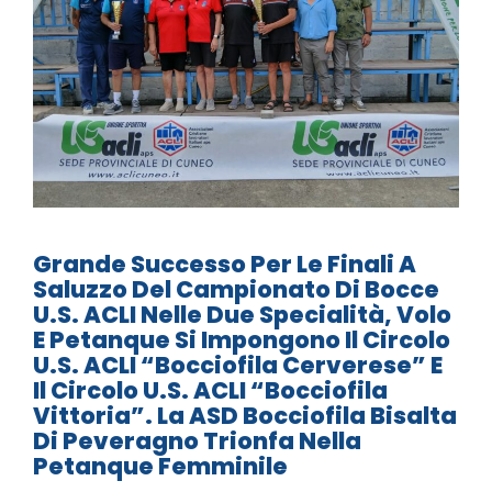
Grande Successo Per Le Finali A
Saluzzo Del Campionato Di Bocce
U.S. ACLI Nelle Due Specialità, Volo
E Petanque Si Impongono Il Circolo
U.S. ACLI “Bocciofila Cerverese” E
Il Circolo U.S. ACLI “Bocciofila
Vittoria”. La ASD Bocciofila Bisalta
Di Peveragno Trionfa Nella
Petanque Femminile