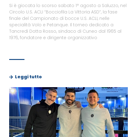
Si è giocata lo scorso sabato 1° agosto a Saluzzo, nel
Circolo U.S. ACLI “Bocciofila La Vittoria ASD”, la fase
finale del Campionato di bocce U.S. ACLI, nelle
specialità Volo e Petanque. Il torneo dedicato a
Tancredi Dotta Rosso, sindaco di Cuneo dal 1965 al
1976, fondatore e dirigente organizzativo
Leggi tutto