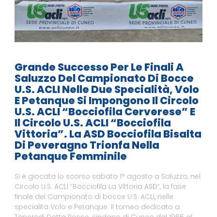
Grande Successo Per Le Finali A
Saluzzo Del Campionato Di Bocce
U.S. ACLI Nelle Due Specialità, Volo
E Petanque Si Impongono Il Circolo
U.S. ACLI “Bocciofila Cerverese” E
Il Circolo U.S. ACLI “Bocciofila
Vittoria”. La ASD Bocciofila Bisalta
Di Peveragno Trionfa Nella
Petanque Femminile
Si è giocata lo scorso sabato 1° agosto a Saluzzo, nel
Circolo U.S. ACLI “Bocciofila La Vittoria ASD”, la fase
finale del Campionato di bocce U.S. ACLI, nelle
specialità Volo e Petanque. Il torneo dedicato a
Tancredi Dotta Rosso, sindaco di Cuneo dal 1965 al