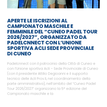
APERTE LE ISCRIZIONI AL
CAMPIONATO MASCHILE E
FEMMINILE DEL “CUNEO PADEL TOUR
2026/2027”, ORGANIZZATO DA
PADELCNNECT CON L’UNIONE
SPORTIVA ACLI SEDE PROVINCIALE
DI CUNEO
Padelcnnect con il patrocinio della Città di Cuneo e
con l’Unione sportiva Acli – Sede Provinciale di Cuneo
(con il presidente Attilio Degioanni e il supporto
tecnico delle Acli Prov.li, nel coordinamento della
parte amministrativa), nell’ambito del “Cuneo Padel
Tour 2026/2027” organizzano la 5° edizione del
Campionato maschile e la