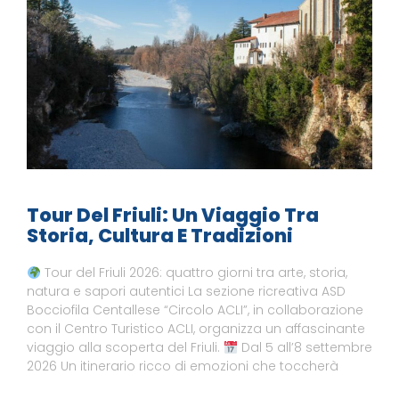
Tour Del Friuli: Un Viaggio Tra
Storia, Cultura E Tradizioni
Tour del Friuli 2026: quattro giorni tra arte, storia,
natura e sapori autentici La sezione ricreativa ASD
Bocciofila Centallese “Circolo ACLI”, in collaborazione
con il Centro Turistico ACLI, organizza un affascinante
viaggio alla scoperta del Friuli.
Dal 5 all’8 settembre
2026 Un itinerario ricco di emozioni che toccherà