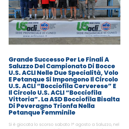
Grande Successo Per Le Finali A
Saluzzo Del Campionato Di Bocce
U.S. ACLI Nelle Due Specialità, Volo
E Petanque Si Impongono Il Circolo
U.S. ACLI “Bocciofila Cerverese” E
Il Circolo U.S. ACLI “Bocciofila
Vittoria”. La ASD Bocciofila Bisalta
Di Peveragno Trionfa Nella
Petanque Femminile
Si è giocata lo scorso sabato 1° agosto a Saluzzo, nel