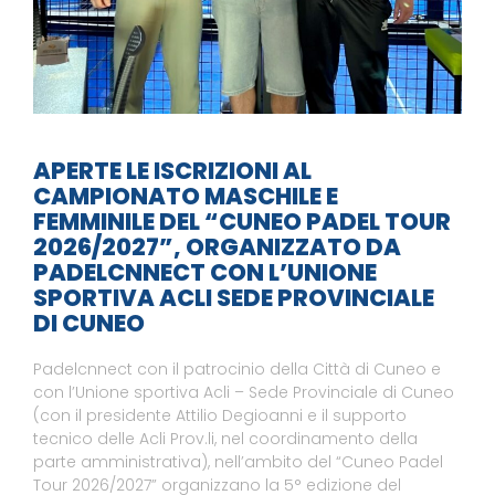
APERTE LE ISCRIZIONI AL
CAMPIONATO MASCHILE E
FEMMINILE DEL “CUNEO PADEL TOUR
2026/2027”, ORGANIZZATO DA
PADELCNNECT CON L’UNIONE
SPORTIVA ACLI SEDE PROVINCIALE
DI CUNEO
Padelcnnect con il patrocinio della Città di Cuneo e
con l’Unione sportiva Acli – Sede Provinciale di Cuneo
(con il presidente Attilio Degioanni e il supporto
tecnico delle Acli Prov.li, nel coordinamento della
parte amministrativa), nell’ambito del “Cuneo Padel
Tour 2026/2027” organizzano la 5° edizione del