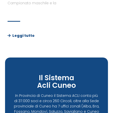
Campionato maschile e la
Leggi tutto
Il Sistema
Acli Cuneo
In Provincia di Cuneo il Sistema ACLI conta più
di 37.000 soci e circa 260 Circoli; oltre alla Sede
provinciale di Cuneo ha 7 uffici zonali (Alba, Bra,
Fossano, Mondovì, Saluzzo, Savigliano e Cuneo