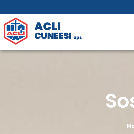
ACLI
CUNEESI
aps
So
H