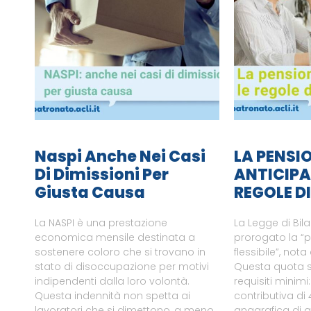
Naspi Anche Nei Casi
LA PENSI
Di Dimissioni Per
ANTICIPA
Giusta Causa
REGOLE D
La NASPI è una prestazione
La Legge di Bil
economica mensile destinata a
prorogato la “
sostenere coloro che si trovano in
flessibile”, not
stato di disoccupazione per motivi
Questa quota s
indipendenti dalla loro volontà.
requisiti minimi
Questa indennità non spetta ai
contributiva di 
lavoratori che si dimettono, a meno
anagrafica di 