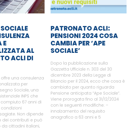
 SOCIALE
PATRONATO ACLI:
NSULENZA
PENSIONI 2024 COSA
 E
CAMBIA PER ‘APE
IZZATA AL
SOCIALE’
O ACLI DI
Dopo la pubblicazione sulla
Gazzetta Ufficiale n. 303 del 30
dicembre 2023 della Legge di
li offre una consulenza
Bilancio per il 2024, ecco che cosa è
onalizzata per
cambiato per quanto riguarda
ssegno Sociale, una
Pensione anticipata “Ape Sociale”.
istenziale INPS che
Viene prorogata fino al 31/12/2024
 compiuto 67 anni di
con le seguenti modifiche: –
n condizioni
innalzamento del requisito
sagiate. Non dipende
anagrafico a 63 anni e 5
 dei contributi e può
da cittadini italiani,