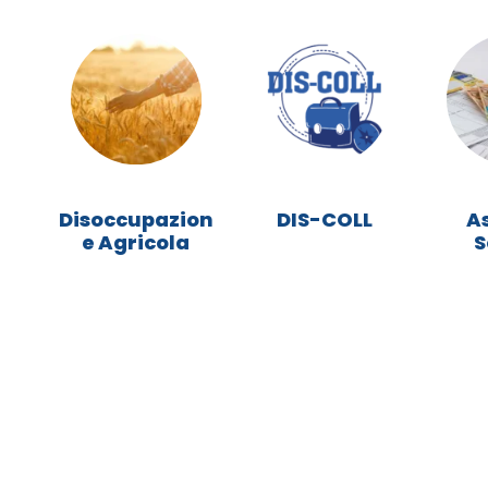
>
>
>
Disoccupazion
DIS-COLL
A
e Agricola
S