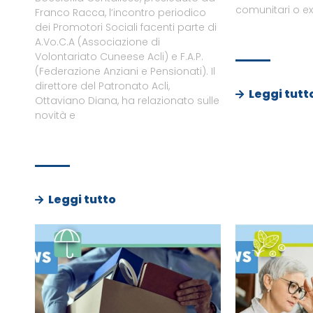
comunitari o e
Franco Racca, l’incontro periodico
dei Promotori Sociali facenti parte di
A.Vo.C.A (Associazione di
Volontariato Cuneese Acli) e F.A.P.
(Federazione Anziani e Pensionati). Il
direttore del Patronato Acli,
Leggi tutt
Ottaviano Diana, ha relazionato sulle
novità e
Leggi tutto