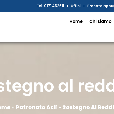
Tel. 0171 452611
Uffici
Prenota app
Home
Chi siamo
stegno al redd
ome
»
Patronato Acli
»
Sostegno Al Redd