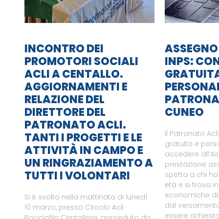
INCONTRO DEI
ASSEGNO
PROMOTORI SOCIALI
INPS: CO
ACLI A CENTALLO.
GRATUITA
AGGIORNAMENTI E
PERSONAL
RELAZIONE DEL
PATRONAT
DIRETTORE DEL
CUNEO
PATRONATO ACLI.
Il Patronato Ac
TANTI I PROGETTI E LE
gratuita e pers
ATTIVITÀ IN CAMPO E
accedere all’A
UN RINGRAZIAMENTO A
prestazione ass
TUTTI I VOLONTARI
spetta a chi ha
età e si trova i
economiche di
Si è svolto nella mattinata di lunedì
dal versamento
10 marzo, presso Circolo Acli
essere richiesto 
Bocciofila Centallese, presieduto da