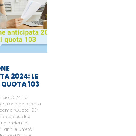
ONE
TA 2024: LE
I QUOTA 103
ancio 2024 ha
pensione anticipata
a come “Quota 103”.
i basa su due
: un’anzianità
41 anni e un’età
almeno 62 anni,