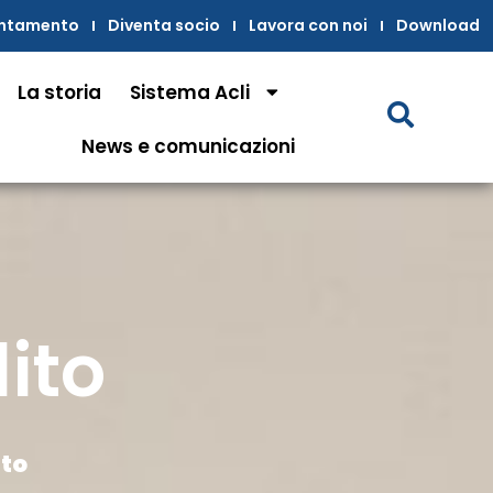
untamento
Diventa socio
Lavora con noi
Download
La storia
Sistema Acli
News e comunicazioni
ito
ito