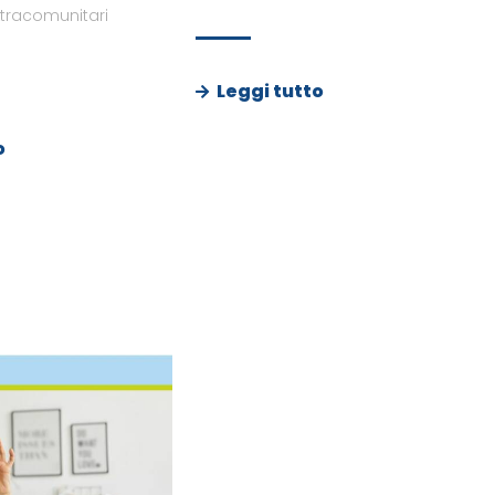
xtracomunitari
Leggi tutto
o