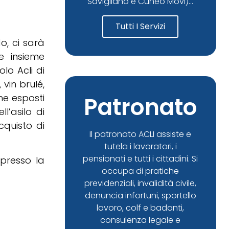
Savigliano e Cuneo Movi)...
Tutti I Servizi
o, ci sarà
e insieme
olo Acli di
 vin brulé,
he esposti
Patronato
ll’asilo di
cquisto di
Il patronato ACLI assiste e
tutela i lavoratori, i
pensionati e tutti i cittadini. Si
 presso la
occupa di pratiche
previdenziali, invalidità civile,
denuncia infortuni, sportello
lavoro, colf e badanti,
consulenza legale e