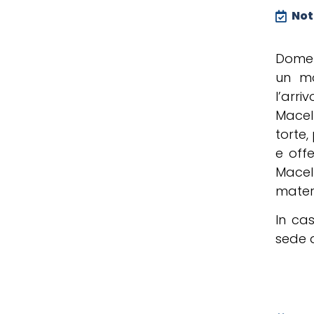
Noti
Domen
un mo
l’arri
Macell
torte,
e offe
Macell
materi
In ca
sede d