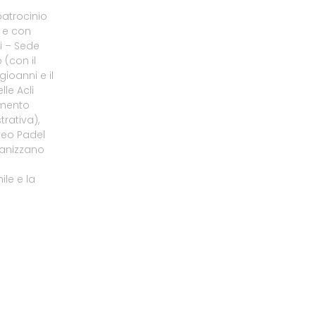
patrocinio
o e con
li – Sede
 (con il
gioanni e il
le Acli
amento
rativa),
neo Padel
ganizzano
le e la