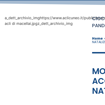
CIOC
a_dett_archivio_imghttps://www.aclicuneo.it/public/news
acli di macellai.jpgz_dett_archivio_img
PANDO
Home
NATALIZ
MO
AC
NA