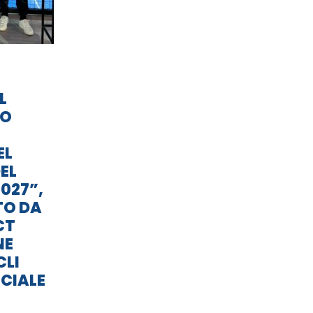
L
TO
EL
EL
027”,
TO DA
CT
NE
CLI
CIALE