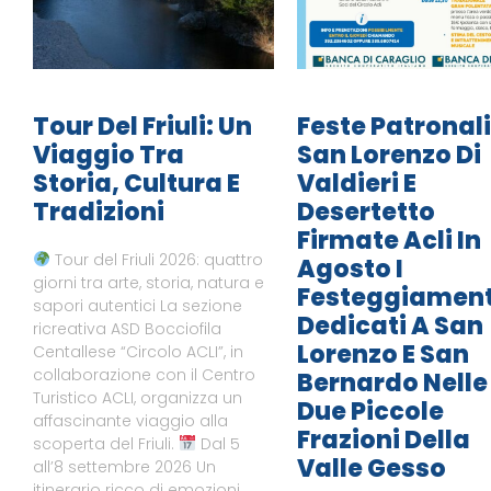
Tour Del Friuli: Un
Feste Patronali
Viaggio Tra
San Lorenzo Di
Storia, Cultura E
Valdieri E
Tradizioni
Desertetto
Firmate Acli In
Tour del Friuli 2026: quattro
Agosto I
giorni tra arte, storia, natura e
Festeggiament
sapori autentici La sezione
Dedicati A San
ricreativa ASD Bocciofila
Lorenzo E San
Centallese “Circolo ACLI”, in
collaborazione con il Centro
Bernardo Nelle
Turistico ACLI, organizza un
Due Piccole
affascinante viaggio alla
Frazioni Della
scoperta del Friuli.
Dal 5
Valle Gesso
all’8 settembre 2026 Un
itinerario ricco di emozioni