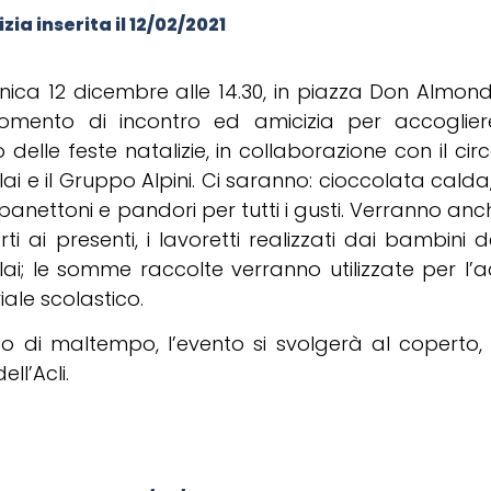
zia inserita il
12/02/2021
ica 12 dicembre alle 14.30, in piazza Don Almond
mento di incontro ed amicizia per accoglier
vo delle feste natalizie, in collaborazione con il circ
ai e il Gruppo Alpini. Ci saranno: cioccolata calda,
 panettoni e pandori per tutti i gusti. Verranno anc
rti ai presenti, i lavoretti realizzati dai bambini de
ai; le somme raccolte verranno utilizzate per l’a
ale scolastico.
so di maltempo, l’evento si svolgerà al coperto,
ell’Acli.