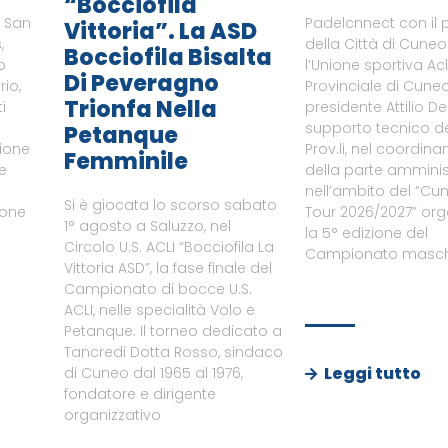
“Bocciofila
i San
Padelcnnect con il 
Vittoria”. La ASD
,
della Città di Cune
Bocciofila Bisalta
o
l’Unione sportiva Ac
Di Peveragno
rio,
Provinciale di Cuneo
Trionfa Nella
i
presidente Attilio De
supporto tecnico del
Petanque
zione
Prov.li, nel coordin
Femminile
le
della parte amminist
nell’ambito del “Cu
Si è giocata lo scorso sabato
ione
Tour 2026/2027” or
1° agosto a Saluzzo, nel
a
la 5° edizione del
Circolo U.S. ACLI “Bocciofila La
Campionato maschi
Vittoria ASD”, la fase finale del
Campionato di bocce U.S.
ACLI, nelle specialità Volo e
Petanque. Il torneo dedicato a
Tancredi Dotta Rosso, sindaco
Leggi tutto
di Cuneo dal 1965 al 1976,
fondatore e dirigente
organizzativo