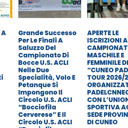
 A
Grande Successo
APERTE LE
Per Le Finali A
ISCRIZIONI A
Saluzzo Del
CAMPIONA
Campionato Di
MASCHILE E
Bocce U.S. ACLI
FEMMINILE D
Nelle Due
“CUNEO PAD
i
Specialità, Volo E
TOUR 2026/2
Petanque Si
ORGANIZZA
Impongono Il
PADELCNNE
Circolo U.S. ACLI
CON L’UNIO
“Bocciofila
SPORTIVA A
Cerverese” E Il
SEDE PROVIN
Circolo U.S. ACLI
DI CUNEO