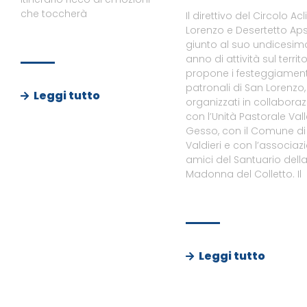
che toccherà
Il direttivo del Circolo Acl
Lorenzo e Desertetto Aps
giunto al suo undicesim
anno di attività sul territo
propone i festeggiament
patronali di San Lorenzo,
Leggi tutto
organizzati in collabora
con l’Unità Pastorale Val
Gesso, con il Comune di
Valdieri e con l’associaz
amici del Santuario dell
Madonna del Colletto. Il
Leggi tutto