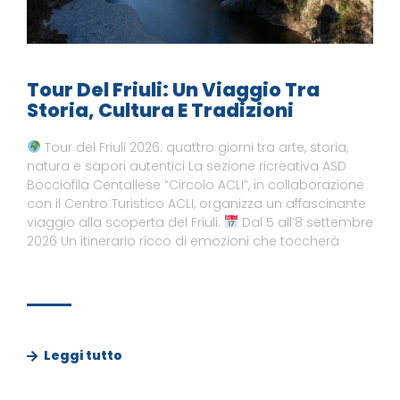
Tour Del Friuli: Un Viaggio Tra
Storia, Cultura E Tradizioni
Tour del Friuli 2026: quattro giorni tra arte, storia,
natura e sapori autentici La sezione ricreativa ASD
Bocciofila Centallese “Circolo ACLI”, in collaborazione
con il Centro Turistico ACLI, organizza un affascinante
viaggio alla scoperta del Friuli.
Dal 5 all’8 settembre
2026 Un itinerario ricco di emozioni che toccherà
Leggi tutto